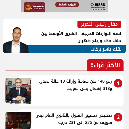
مقال رئيس التحرير
لعبة التوازنات الحرجة... الشرق الأوسط بين
حلف مكة ورياح طهران
بقلم ياسر بركات
الأكثر قراءة
رفع 140 طن قمامة وإزالة 13 حالة تعدى
1
و318 إشغال ببنى سويف
تخفيض تنسيق القبول بالثانوي العام ببنى
2
سويف من 236 إلى 231 درجة