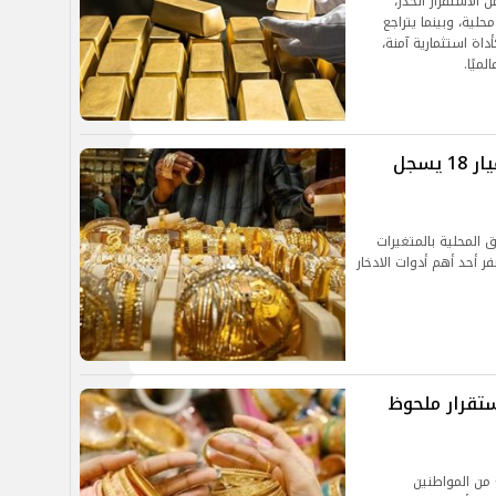
لاستقرار الحذر،
لية، وبينما يتراجع
اة استثمارية آمنة،
ميًا.
تراجع أسعار الذهب اليوم في مصر.. عيار 18 يسجل
 المحلية بالمتغيرات
ر أحد أهم أدوات الادخار
تقرار ملحوظ
من المواطنين