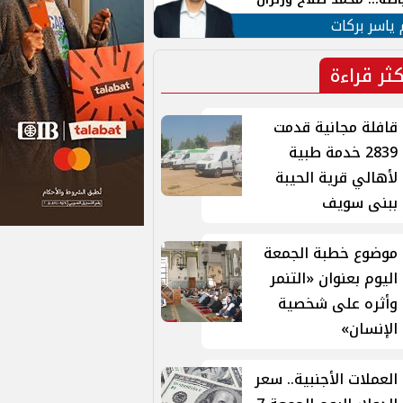
ية في الشارع التركي
 ياسر بركات
كثر قراءة
قافلة مجانية قدمت
2839 خدمة طبية
لأهالي قرية الحيبة
ببنى سويف
موضوع خطبة الجمعة
اليوم بعنوان «التنمر
وأثره على شخصية
الإنسان»
العملات الأجنبية.. سعر