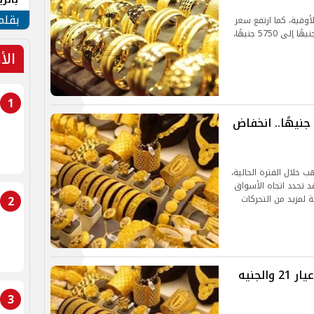
الهو
بقلم
لساعات الأخيرة بنحو 100 دولار للأوقية، كما ارتفع سعر
جرام الذهب عيار 21 في السوق المحلية من 5650 جنيهًا إلى 5750 جنيهًا،
الأ
1
سعر الذهب اليوم في مصر يتراجع 20 جنيهًا.. انخفاض
 خلال الفترة الحالية،
قد تحدد اتجاه الأسواق
2
ة لمزيد من التحركات
سعر الذهب اليوم في مصر.. استقرار عيار 21 والجنيه
3