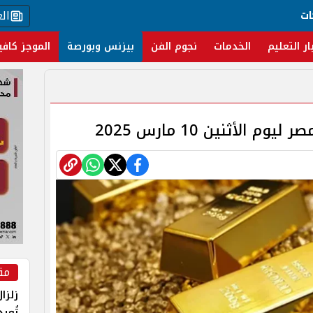
ال
ات
ار التعليم
الخدمات
نجوم الفن
بيزنس وبورصة
الموجز كافي
الأثنين 10 مارس 2025
مق
زلزا
تُعي