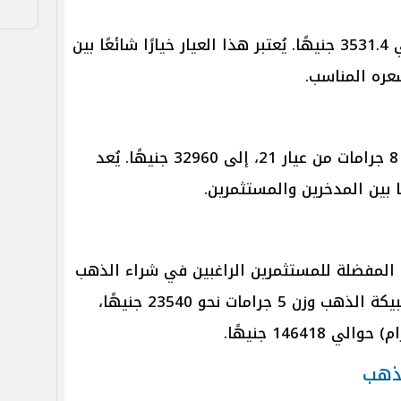
بلغ سعر جرام الذهب عيار 18 حوالي 3531.4 جنيهًا. يُعتبر هذا العيار خيارًا شائعًا بين
عره المناسب.
وصل سعر الجنيه الذهب، الذي يزن 8 جرامات من عيار 21، إلى 32960 جنيهًا. يُعد
ًا بين المدخرين والمستثمرين.
ات المفضلة للمستثمرين الراغبين في شراء الذهب
بكميات كبيرة. وقد حققت أسعار سبيكة الذهب وزن 5 جرامات نحو 23540 جنيهًا،
لذهب