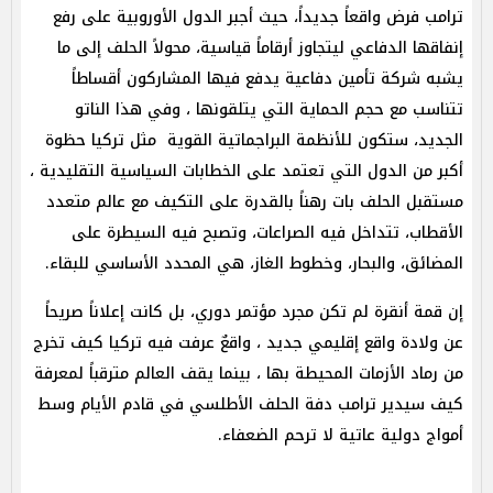
ترامب فرض واقعاً جديداً، حيث أجبر الدول الأوروبية على رفع
إنفاقها الدفاعي ليتجاوز أرقاماً قياسية، محولاً الحلف إلى ما
يشبه شركة تأمين دفاعية يدفع فيها المشاركون أقساطاً
تتناسب مع حجم الحماية التي يتلقونها ، وفي هذا الناتو
الجديد، ستكون للأنظمة البراجماتية القوية مثل تركيا حظوة
أكبر من الدول التي تعتمد على الخطابات السياسية التقليدية ،
مستقبل الحلف بات رهناً بالقدرة على التكيف مع عالم متعدد
الأقطاب، تتداخل فيه الصراعات، وتصبح فيه السيطرة على
المضائق، والبحار، وخطوط الغاز، هي المحدد الأساسي للبقاء.
إن قمة أنقرة لم تكن مجرد مؤتمر دوري، بل كانت إعلاناً صريحاً
عن ولادة واقع إقليمي جديد ، واقعٌ عرفت فيه تركيا كيف تخرج
من رماد الأزمات المحيطة بها ، بينما يقف العالم مترقباً لمعرفة
كيف سيدير ترامب دفة الحلف الأطلسي في قادم الأيام وسط
أمواج دولية عاتية لا ترحم الضعفاء.