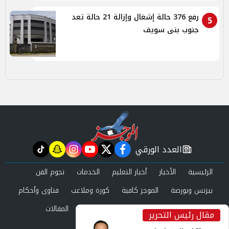
رفع 376 حالة إشغال وإزالة 21 حالة تعد
5
جنوب بنى سويف
العدد الورقي
tiktok
snapchat
instagram
youtube
twitter
facebook
newspaper
الرئيسية
الأخبار
أخبار التعليم
الخدمات
نجوم الفن
بيزنس وبورصة
الموجز كافية
كورة وملاعب
فتاوى وأحكام
صحة وجمال
عرب وعالم
حوادث ومحاكم
المقالات
مقال رئيس التحرير
inst
العدد الورقي