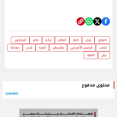
العراق
إيران
الغاز
العالم
تركيا
حكم
البنتاجون
ترامب
الرئيس الأمريكي
واشنطن
أنقرة
لندن
صادمة
بيان
القمة
محتوى مدفوع