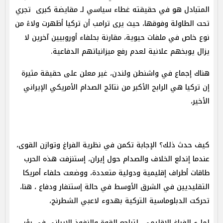
المتبادل هو في حقيقته غطاء سياسي لـ مقايضة كبرى تجري
تحت الطاولة وفوقها، حيث يرى ترامب أن تركيا أظهرت ولاءً من
نوع خاص في ملفات حيوية، مقارنة بحلفاء أوروبيين آخرين لا
يزال يوبخهم علانية لعدم رفع ميزانياتهم الدفاعية.
هناك إجماع في واشنطن ولندن، غير معلن على حقيقة مثيرة
إن تركيا هي الرابح الأكبر من نتائج الصدام الأمريكي الإيراني
الأخير،
كيف حدث ذلك؟ الإجابة تكمن في نظرية الفراغ وتوازن القوى،
عندما إندلع الخلاف والصدام حول إيران، إستنزفت هذه الحرب
طاقات أطراف إقليمية ودولية متعددة، ووضعت حلفاء أمريكا
التقليديين في الشرق الأوسط في حالة إستنفار ودفاع ، هنا،
تحركت الدبلوماسية التركية بهدوء لاعبي الشطرنج،
لملء الفراغ الإقليمي لتراجع القوة والنفوذ الإيراني في بؤر