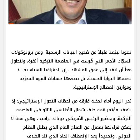
دعونا نبتعد قليلاً عن ضجيج البيانات الرسمية، وعن بروتوكولات
السجّاد الأحمر التي فُرِشت في العاصمة التركية أنقرة، ولنحاول
معاً أن ننفذ إلى عمق المشهد ، إن الجغرافيا السياسية، لا
تصنعها النوايا الحسنة، بل تصنعها حسابات القوة المجرّدة
وموازين المصالح الإستراتيجية.
نحن اليوم أمام لحظة فارقة من لحظات التحول الإستراتيجي؛ إذ
ينعقد مؤتمر قمة حلف شمال الأطلسي الناتو في العاصمة
التركية، وبحضور الرئيس الأمريكي دونالد ترامب ، وهي قمة لا
يمكن قراءتها بمعزل عن المناخ العام الذي يظلل النظام
الدولي، وتحديداً بعد الإنعطاف الحاد الذي تلا الخلاف