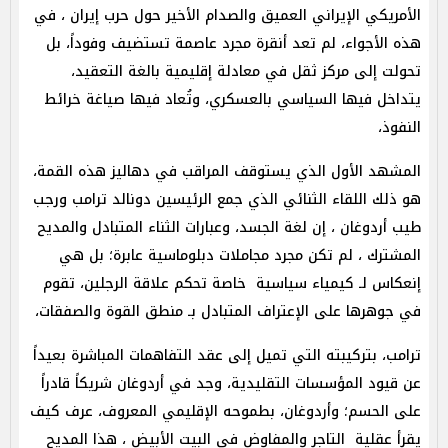
الأمريكي الإيراني العميق والصدام الأخير حول حرب إيران ، في
هذه الأجواء، لم تعد أنقرة مجرد عاصمة تستضيف وفوداً، بل
تحولت إلى مركز ثقل في معادلة إقليمية بالغة التعقيد،
يتداخل فيها السياسي بالعسكري، وتُعاد فيها صياغة خرائط
النفوذ،
المشهد الأول الذي يستوقف المراقب في دهاليز هذه القمة،
هو ذلك اللقاء الثنائي الذي جمع الرئيسين دونالد ترامب ورجب
طيب أردوغان ، إن لغة الجسد، وعبارات الثناء المتبادل والمديح
المشترك ، لم تكن مجرد مجاملات دبلوماسية عابرة؛ بل هي
إنعكاس لـ كيمياء سياسية خاصة تحكم علاقة الرجلين، تقوم
في جوهرها على الإعتراف المتبادل بـ منطق القوة والصفقات،
ترامب، بتركيبته التي تميل إلى عقد التفاهمات المباشرة بعيداً
عن قيود المؤسسات التقليدية، وجد في أردوغان شريكاً قادراً
على الحسم؛ وأردوغان، بطموحه الإقليمي المعروف، عرف كيف
يقرأ عقلية التاجر والمفاوض في البيت الأبيض ، هذا المديح