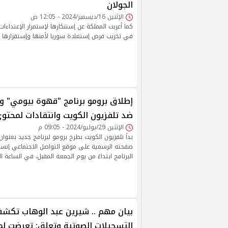
الجولان
الإثنين 16/ديسمبر/2024 - 12:05 ص
كما أعربت المملكة عن إستنكارها لإستمرار الإعتداءات
في تخريب فرص إستعادة سوريا لأمنها وإستقرارها
إطلاق برومو برنامج "قهوة بيومي" 
ضد تلفزيون الكويت وانتقادات لمحتوى 
الإثنين 29/يوليو/2024 - 09:05 م
بدأ تلفزيون الكويت بطرح برومو لبرنامج جديد بعنوا
صفحته الرسمية على موقع التواصل الاجتماعي إنستجر
البرنامج ابتداءً من يوم الجمعة المقبل، في الساعة ا
بيان مهم .. شيرين عبد الوهاب تكش
التسجيلات الصوتية وتعلق: تعرضت لم