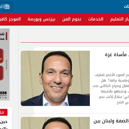
ال
ات
ار التعليم
الخدمات
نجوم الفن
بيزنس وبورصة
الموجز كافي
 مأساة غزة
ح الضوء الأخضر للطرف
وماسية براقة؟. هل
أطفال وصراخ الثكالى تحت
 ونتنياهو بالصيغة
ي؛ سلامٌ يُكتب بحبر
لغي الضح
مق
الضفة ولبنان بين
حين 
بالر