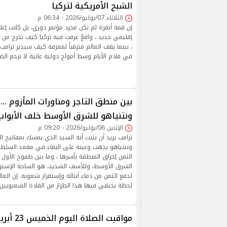
الشبح الأمريكية لتركيا
الثلاثاء 07/يوليو/2026 - 06:34 م
إن قمة أنقرة لم تكن مجرد مؤتمر دوري، بل كانت إعلان
إقليمي جديد ، واقعٌ عرفت فيه تركيا كيف تخرج من ر
، بينما يقف العالم مترقباً لمعرفة كيف سيدير ترام
في قادم الأيام وسط أمواج دولية عاتية لا ترحم الض
بين منطق التاجر ومناورات المأزوم ...
ونتنياهو للشرق الأوسط خلف الأبواب
الإثنين 06/يوليو/2026 - 09:20 م
ترامب يريد أن يثبت أنه السيد الذي يمسك بمفاتيح ا
ونتنياهو يذهب وعينه على البقاء في مقعد السلطة
الثمن إحراق المنطقة بأسرها ، وما بين طموح الأول 
الشرق الأوسط، وللأسف الشديد، هو الساحة الإستراتي
لدفع الثمن من دماء أبنائه وإستقرار شعوبه. إن العا
لحظة يختفي فيها هذا الطراز من القادة الشعبويين،