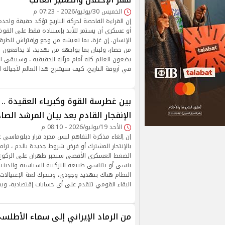
الخميس 30/يوليو/2026 - 07:23 م
إن القراءة الفاحصة لحركة التاريخ تؤكد حقيقة واحد
أو عسكري أن يستمر للأبد بإستناده فقط على القوة ا
الإنسان. إن غزة، بما تعيشه من وجع وإفتراش للطرقا
من حصار، ولبنان بما يواجهه من تهديد، لا يدافعون
يضعون العالم كله أمام مرآته الحقيقية ، وسيبقى ا
في أروقة التاريخ، كيف سيشرح هذا العالم لأجياله ا
بين غطرسة القوة وكبرياء العقيدة ..
الإنفجار القادم بعد بيان المرشد الصا
الأحد 19/يوليو/2026 - 08:10 م
إن إلغاء مذكرة التفاهم ليس مجرد قرار دبلوماسي غ
بالإنتحار المشترك أو فرض شروط جديدة بالدم ، ترام
الضغط العسكري الأقصى سيجبر طهران على الركوع ل
ينسى أو يتناسى طبيعة التركيبة السياسية والدينية
النظام هناك بتهديد وجودي، وتتحرك لغة الإغتيالات
البقاء القومي تتقدم على أي حسابات إقتصادية، ويص
من الرماد الإيراني إلى سماء الأطلسي