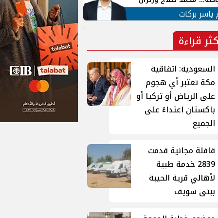
ية في الشارع التركي
 ياسر بركات
كثر قراءة
السعودية: اتفاقية
مكة تعتبر أي هجوم
على الرياض أو تركيا أو
باكستان اعتداءً على
الجميع
قافلة مجانية قدمت
2839 خدمة طبية
لأهالي قرية الحيبة
ببنى سويف