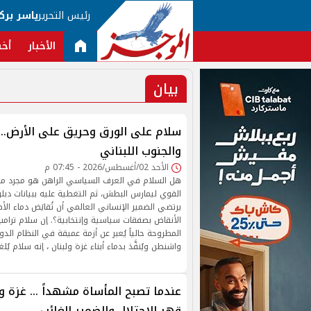
رئيس التحرير
ياسر برك
الأخبار
أخب
بيان
سلام على الورق وحريق على الأرض...
والجنوب اللبناني
الأحد 02/أغسطس/2026 - 07:45 م
هل السلام في العرف السياسي الراهن هو مجرد من
القوي ليمارس البطش، ثم التغطية عليه ببيانات دبل
يرتضي الضمير الإنساني العالمي أن تُقايَض دماء ال
الأنقاض بصفقات سياسية وإنتخابية؟. إن سلام ترامب
المطروحة حالياً يُعبر عن أزمة عميقة في النظام الدول
واشنطن ويُنفَّذ بدماء أبناء غزة ولبنان ، إنه سلام يُ
عندما تصبح المأساة مشهداً ... غزة و
قهر الإحتلال والضمير الغائب