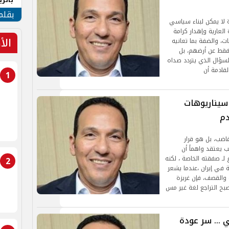
الهو
بقلم
ة لا يمكن لبناء سياسي
لعارية وإهدار كرامة
الأ
ت، والضفة بما تعانيه
 فقط عن أرضهم، بل
لسؤال الذي يتردد صداه
لقادمة أن
1
 سيناريوهات
دم
اضب، بل هو قرار
ب يعتقد واهماً أن
ـ صفقته الخاصة ، لكنه
2
 في إيران ،عندما يشعر
 والقصف، فإن غريزة
بح التراجع لغة غير مس
 ... سر عودة