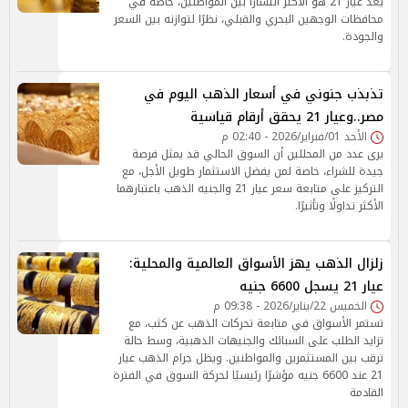
يُعد عيار 21 هو الأكثر انتشارًا بين المواطنين، خاصة في
محافظات الوجهين البحري والقبلي، نظرًا لتوازنه بين السعر
والجودة.
تذبذب جنوني في أسعار الذهب اليوم في
مصر..وعيار 21 يحقق أرقام قياسية
الأحد 01/فبراير/2026 - 02:40 م
يرى عدد من المحللين أن السوق الحالي قد يمثل فرصة
جيدة للشراء، خاصة لمن يفضل الاستثمار طويل الأجل، مع
التركيز على متابعة سعر عيار 21 والجنيه الذهب باعتبارهما
الأكثر تداولًا وتأثيرًا.
زلزال الذهب يهز الأسواق العالمية والمحلية:
عيار 21 يسجل 6600 جنيه
الخميس 22/يناير/2026 - 09:38 م
تستمر الأسواق في متابعة تحركات الذهب عن كثب، مع
تزايد الطلب على السبائك والجنيهات الذهبية، وسط حالة
ترقب بين المستثمرين والمواطنين. ويظل جرام الذهب عيار
21 عند 6600 جنيه مؤشرًا رئيسيًا لحركة السوق في الفترة
القادمة