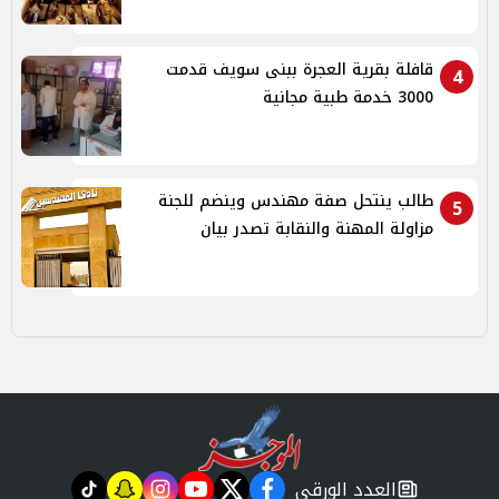
قافلة بقرية العجرة ببنى سويف قدمت
4
3000 خدمة طبية مجانية
طالب ينتحل صفة مهندس وينضم للجنة
5
مزاولة المهنة والنقابة تصدر بيان
العدد الورقي
tiktok
snapchat
instagram
youtube
twitter
facebook
newspaper