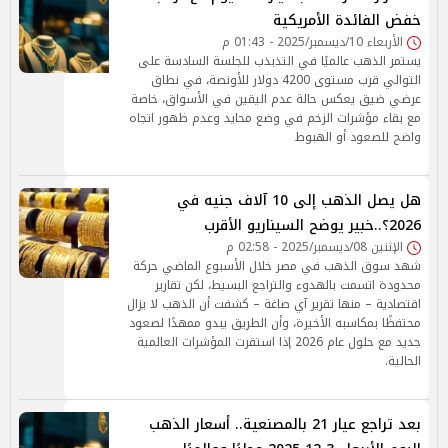
خفض الفائدة الأمريكية
الأربعاء 10/ديسمبر/2025 - 01:43 م
يستمر الذهب عالميًا في التذبذب للجلسة السادسة على
التوالي قرب مستوى 4200 دولار للأونصة، في نطاق
عرضي ضيق يعكس حالة عدم اليقين في الأسواق، خاصة
مع بقاء مؤشرات الزخم في وضع محايد وعدم ظهور اتجاه
واضح للصعود أو الهبوط
هل يصل الذهب إلى 10 آلاف جنيه في
2026؟..خبير يوضح السيناريو الأقرب
الإثنين 08/ديسمبر/2025 - 02:58 م
شهد سوق الذهب في مصر خلال الأسبوع الماضي حركة
محدودة اتسمت بالهدوء والتراجع البسيط، لكن تقارير
اقتصادية – منها تقرير آي صاغة – كشفت أن الذهب لا يزال
محتفظًا بمكاسبه الأخيرة، وأن الطريق يبدو ممهدًا لصعود
جديد مع حلول عام 2026 إذا استقرت المؤشرات العالمية
الحالية.
بعد تراجع عيار 21 بالمصنعية.. أسعار الذهب