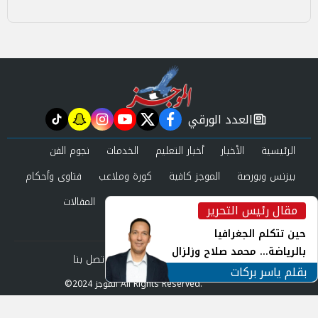
العدد الورقي
tiktok
snapchat
instagram
youtube
twitter
facebook
newspaper
الرئيسية
الأخبار
أخبار التعليم
الخدمات
نجوم الفن
بيزنس وبورصة
الموجز كافية
كورة وملاعب
فتاوى وأحكام
صحة وجمال
عرب وعالم
حوادث ومحاكم
المقالات
مقال رئيس التحرير
inst
العدد الورقي
حين تتكلم الجغرافيا
بالرياضة... محمد صلاح وزلزال
من نحن
سياسة الخصوصية
اتصل بنا
الهوية في الشارع التركي
بقلم ياسر بركات
©2024 الموجز All Rights Reserved.
Powered by