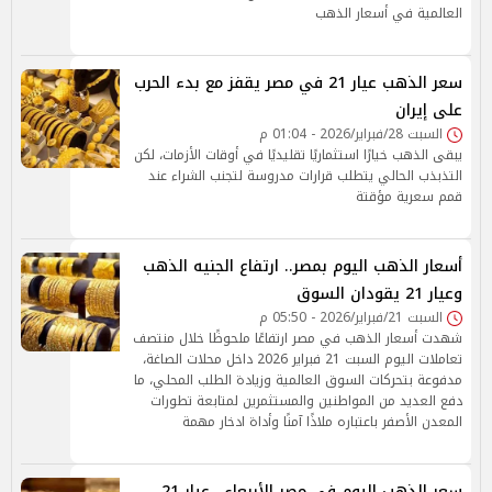
العالمية في أسعار الذهب
سعر الذهب عيار 21 في مصر يقفز مع بدء الحرب
على إيران
السبت 28/فبراير/2026 - 01:04 م
يبقى الذهب خيارًا استثماريًا تقليديًا في أوقات الأزمات، لكن
التذبذب الحالي يتطلب قرارات مدروسة لتجنب الشراء عند
قمم سعرية مؤقتة
أسعار الذهب اليوم بمصر.. ارتفاع الجنيه الذهب
وعيار 21 يقودان السوق
السبت 21/فبراير/2026 - 05:50 م
شهدت أسعار الذهب في مصر ارتفاعًا ملحوظًا خلال منتصف
تعاملات اليوم السبت 21 فبراير 2026 داخل محلات الصاغة،
مدفوعة بتحركات السوق العالمية وزيادة الطلب المحلي، ما
دفع العديد من المواطنين والمستثمرين لمتابعة تطورات
المعدن الأصفر باعتباره ملاذًا آمنًا وأداة ادخار مهمة
سعر الذهب اليوم في مصر الأربعاء.. عيار 21