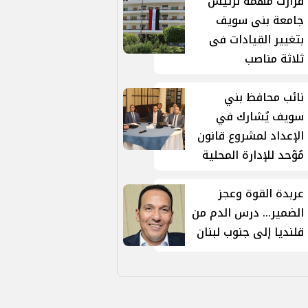
قرارت مهمة لرئيس
جامعة بنى سويف
بتغيير القيادات فى
ثلاثة مناصب
نائب محافظ بني
سويف يُشارك في
الإعداد لمشروع قانون
مُوّحد للإدارة المحلية
عربدة القوة وعجز
الضمير... درس الدم من
قلنديا إلى جنوب لبنان