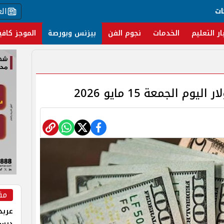
ال
ات
ار التعليم
الخدمات
نجوم الفن
بيزنس وبورصة
الموجز كافي
م الجمعة 15 مايو 2026
مق
عربد
درس 