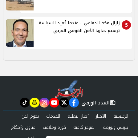
زلزال مكة الدفاعي... عندما تُعيد السياسة
5
ترسيم حدود الأمن القومي العربي
العدد الورقي
tiktok
snapchat
instagram
youtube
twitter
facebook
newspaper
الرئيسية
الأخبار
أخبار التعليم
الخدمات
نجوم الفن
بيزنس وبورصة
الموجز كافية
كورة وملاعب
فتاوى وأحكام