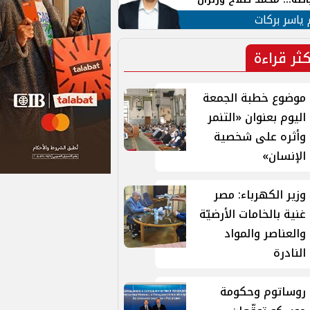
ية في الشارع التركي
 ياسر بركات
كثر قراءة
موضوع خطبة الجمعة
اليوم بعنوان «التنمر
وأثره على شخصية
الإنسان»
وزير الكهرباء: مصر
غنية بالخامات الأرضيّة
والعناصر والمواد
النادرة
روساتوم وحكومة