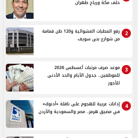
حلف مكة ورياح طهران
رفع المطبات العشوائية و120 طن قمامة
2
من شوارع بنى سويف
موعد صرف مرتبات أغسطس 2026
3
للموظفين.. جدول الأيام والحد الأدنى
للأجور
إدانات عربية للهجوم على ناقلة «أدنوك»
4
في مضيق هرمز.. مصر والسعودية والأردن