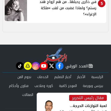
في ذكرى رحيلها.. من هم أزواج هند
5
رستم؟ ولماذا غضبت من لقب «ملكة
الإغراء»؟
العدد الورقي
tiktok
snapchat
instagram
youtube
twitter
facebook
newspaper
الرئيسية
الأخبار
أخبار التعليم
الخدمات
نجوم الفن
بيزنس وبورصة
الموجز كافية
كورة وملاعب
فتاوى وأحكام
صحة وجمال
عرب وعالم
حوادث ومحاكم
المقالات
مقال رئيس التحرير
inst
العدد الورقي
لعبة التوازنات الحرجة...