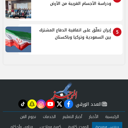
ودراسة الأجسام القريبة من الأرض
إيران تعلّق على اتفاقية الدفاع المشترك
5
بين السعودية وتركيا وباكستان
العدد الورقي
tiktok
snapchat
instagram
youtube
twitter
facebook
newspaper
الرئيسية
الأخبار
أخبار التعليم
الخدمات
نجوم الفن
بيزنس وبورصة
الموجز كافية
كورة وملاعب
فتاوى وأحكام