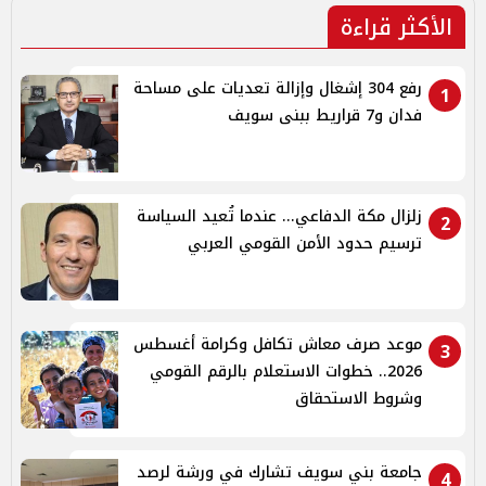
الأكثر قراءة
رفع 304 إشغال وإزالة تعديات على مساحة
1
فدان و7 قراريط ببنى سويف
زلزال مكة الدفاعي... عندما تُعيد السياسة
2
ترسيم حدود الأمن القومي العربي
موعد صرف معاش تكافل وكرامة أغسطس
3
2026.. خطوات الاستعلام بالرقم القومي
وشروط الاستحقاق
جامعة بني سويف تشارك في ورشة لرصد
4