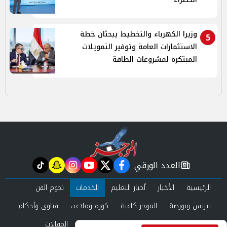
وزيرا الكهرباء والتخطيط يبحثان خطة
5
الاستثمارات العامة وتوفير التمويلات
المبتكرة لمشروعات الطاقة
العدد الورقي
tiktok
snapchat
instagram
youtube
twitter
facebook
newspaper
الرئيسية
الأخبار
أخبار التعليم
الخدمات
نجوم الفن
بيزنس وبورصة
الموجز كافية
كورة وملاعب
فتاوى وأحكام
صحة وجمال
عرب وعالم
حوادث ومحاكم
المقالات