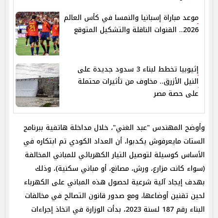
موعد مباراة إسبانيا والنمسا في كأس العالم
2026.. القنوات الناقلة والتشكيل المتوقع
إثيوبيا تخطط لبناء 3 سدود جديدة على
النيل الأزرق.. مخاوف من تأثيرات محتملة
على حصة مصر
وأوضح المهندس "عبد الغني"، خلال مداخلة هاتفية ببرنامج
الستات مايعرفوش يكدبوا، أن العداد الكودي تم ابتكاره في
الأساس كوسيلة لتوصيل التيار الكهربائي للمباني المخالفة
(سواء كانت مزارع، ورش، مصانع، أو مباني سكنية)، وذلك
بهدف إيجاد آلية شرعية لحصول هذه المباني على الكهرباء
لحين تقنين أوضاعها، ومع صدور قانون التصالح في مخالفات
البناء رقم 187 لسنة 2023، بدأت الوزارة في اتخاذ إجراءات