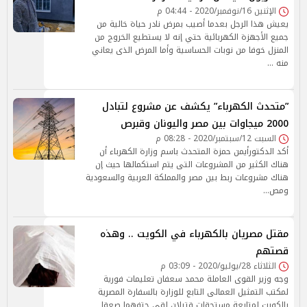
الإثنين 16/نوفمبر/2020 - 04:44 م
يعيش هذا الرجل بعدما أصيب بمرض نادر حياة خالية من
جميع الأجهزة الكهربائية حتي إنه لا يستطيع الخروج من
المنزل خوفا من نوبات الحساسية وأما المرض الذى يعاني
منه …
”متحدث الكهرباء” يكشف عن مشروع لتبادل
2000 ميجاوات بين مصر واليونان وقبرص
السبت 12/سبتمبر/2020 - 08:28 م
أكد الدكتورأيمن حمزة المتحدث باسم وزارة الكهرباء أن
هناك الكثير من المشروعات التى يتم استكمالها حيث إن
هناك مشروعات ربط بين مصر والمملكة العربية والسعودية
ومص…
مقتل مصريان بالكهرباء في الكويت .. وهذه
قصتهم
الثلاثاء 28/يوليو/2020 - 03:09 م
وجه وزير القوى العاملة محمد سعفان تعليمات فورية
لمكتب التمثيل العمالى التابع للوزارة بالسفارة المصرية
بالكويت لمتابعة مستحقات قتيلان لقي حتفهما صعقا