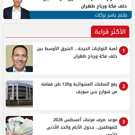
حلف مكة ورياح طهران
بقلم ياسر بركات
الأكثر قراءة
لعبة التوازنات الحرجة... الشرق الأوسط بين
1
حلف مكة ورياح طهران
رفع المطبات العشوائية و120 طن قمامة
2
من شوارع بنى سويف
موعد صرف مرتبات أغسطس 2026
3
للموظفين.. جدول الأيام والحد الأدنى
للأجور