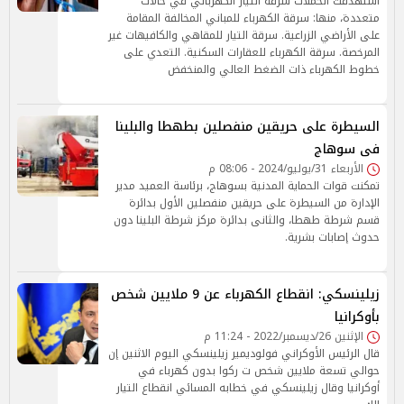
استهدفت الحملات سرقة التيار الكهربائي في حالات
متعددة، منها: سرقة الكهرباء للمباني المخالفة المقامة
على الأراضي الزراعية. سرقة التيار للمقاهي والكافيهات غير
المرخصة. سرقة الكهرباء للعقارات السكنية. التعدي على
خطوط الكهرباء ذات الضغط العالي والمنخفض
السيطرة على حريقين منفصلين بطهطا والبلينا
فى سوهاج
الأربعاء 31/يوليو/2024 - 08:06 م
تمكنت قوات الحماية المدنية بسوهاج، برئاسة العميد مدير
الإدارة من السيطرة على حريقين منفصلين الأول بدائرة
قسم شرطة طهطا، والثانى بدائرة مركز شرطة البلينا دون
حدوث إصابات بشرية.
زيلينسكي: انقطاع الكهرباء عن 9 ملايين شخص
بأوكرانيا
الإثنين 26/ديسمبر/2022 - 11:24 م
قال الرئيس الأوكراني فولوديمير زيلينسكي اليوم الاثنين إن
حوالي تسعة ملايين شخص ت ركوا بدون كهرباء في
أوكرانيا وقال زيلينسكي في خطابه المسائي انقطاع التيار