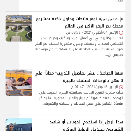
الك…
«إيه بي بي» توفر منتجات وحلول ذكية بمشروع
محطة بحر البقر الأكبر في العالم
الإثنين 04/أكتوبر/2021 - 09:58 ص
انهت شركة إيه بي بي أعمال توريد وتركيب ومراحل بدء
التشغيل لمعدات ومهمات وحلول متطورة لمحطة بحر البقر
شرق مدينة بورسعيد الحاصلة على 3 شهادات من موسوعة
جينيس لل…
منها الخياطة.. ننشر تفاصيل التدريب” مجاناً” علي
3 مهن بالوحدات المتنقلة بالجيزة
الإثنين 18/يناير/2021 - 01:47 م
بدأت مديرية القوى العاملة بمحافظة الجيزة التدريب علي
الوحدة المتنقلة بقرية أم دينار والقرى المجاورة لها بمركز
منشأة القناطر على مهن الخياطة والسباكة والكهرباء…
هذا الرجل إذا استخدم الموبايل أو شاهد
التلفزيون سيدخل الرعاية المركزة