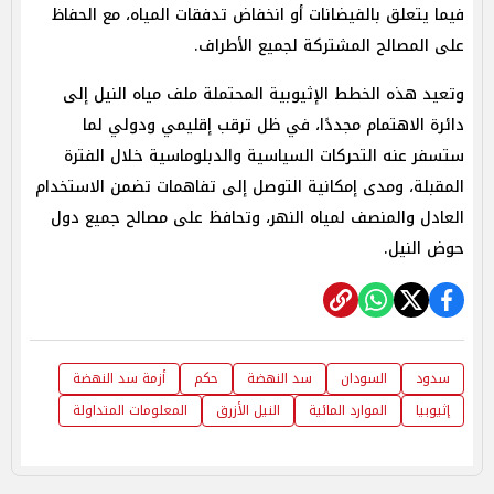
فيما يتعلق بالفيضانات أو انخفاض تدفقات المياه، مع الحفاظ
على المصالح المشتركة لجميع الأطراف.
وتعيد هذه الخطط الإثيوبية المحتملة ملف مياه النيل إلى
دائرة الاهتمام مجددًا، في ظل ترقب إقليمي ودولي لما
ستسفر عنه التحركات السياسية والدبلوماسية خلال الفترة
المقبلة، ومدى إمكانية التوصل إلى تفاهمات تضمن الاستخدام
العادل والمنصف لمياه النهر، وتحافظ على مصالح جميع دول
حوض النيل.
سدود
السودان
سد النهضة
حكم
أزمة سد النهضة
إثيوبيا
الموارد المائية
النيل الأزرق
المعلومات المتداولة