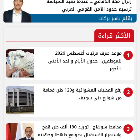
زلزال مكة الدفاعي... عندما تُعيد السياسة
ترسيم حدود الأمن القومي العربي
بقلم ياسر بركات
الأكثر قراءة
موعد صرف مرتبات أغسطس 2026
1
للموظفين.. جدول الأيام والحد الأدنى
للأجور
رفع المطبات العشوائية و120 طن قمامة
2
من شوارع بنى سويف
محافظ سوهاج.. توريد 190 ألف طن قمح
3
واستمرار الاستقبال بصوامع طهطا وجهينة