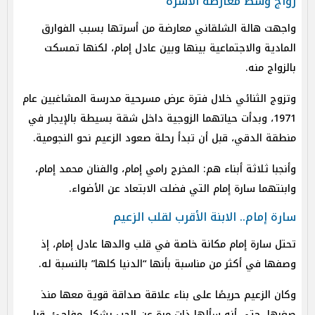
زواج وسط معارضة الأسرة
واجهت هالة الشلقاني معارضة من أسرتها بسبب الفوارق
المادية والاجتماعية بينها وبين عادل إمام، لكنها تمسكت
بالزواج منه.
وتزوج الثنائي خلال فترة عرض مسرحية مدرسة المشاغبين عام
1971، وبدأت حياتهما الزوجية داخل شقة بسيطة بالإيجار في
منطقة الدقي، قبل أن تبدأ رحلة صعود الزعيم نحو النجومية.
وأنجبا ثلاثة أبناء هم: المخرج رامي إمام، والفنان محمد إمام،
وابنتهما سارة إمام التي فضلت الابتعاد عن الأضواء.
سارة إمام.. الابنة الأقرب لقلب الزعيم
تحتل سارة إمام مكانة خاصة في قلب والدها عادل إمام، إذ
وصفها في أكثر من مناسبة بأنها “الدنيا كلها” بالنسبة له.
وكان الزعيم حريصًا على بناء علاقة صداقة قوية معها منذ
صغرها، حتى أنه سألها ذات مرة عن الحب بشكل مفاجئ، قبل