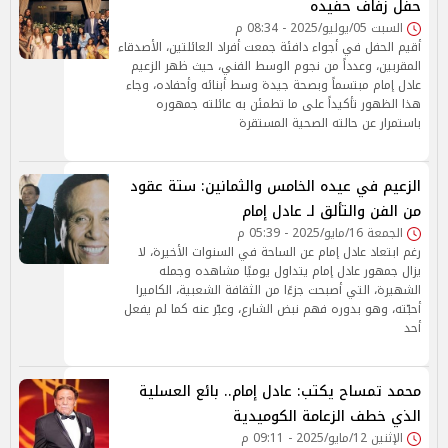
حفل زفاف حفيده
السبت 05/يوليو/2025 - 08:34 م
أقيم الحفل في أجواء دافئة جمعت أفراد العائلتين، الأصدقاء
المقربين، وعدداً من نجوم الوسط الفني، حيث ظهر الزعيم
عادل إمام مبتسماً وبصحة جيدة وسط أبنائه وأحفاده، وجاء
هذا الظهور تأكيداً على ما تطمئن به عائلته جمهوره
باستمرار عن حالته الصحية المستقرة
الزعيم في عيده الخامس والثمانين: ستة عقود
من الفن والتألق لـ عادل إمام
الجمعة 16/مايو/2025 - 05:39 م
رغم ابتعاد عادل إمام عن الساحة في السنوات الأخيرة، لا
يزال جمهور عادل إمام يتداول يوميًا مشاهده وجمله
الشهيرة، التي أصبحت جزءًا من الثقافة الشعبية، الكاميرا
أحبّته، وهو بدوره فهم نبض الشارع، وعبّر عنه كما لم يفعل
أحد
محمد تمساح يكتب: عادل إمام.. بائع العسلية
الذي خطف الزعامة الكوميدية
الإثنين 12/مايو/2025 - 09:11 م