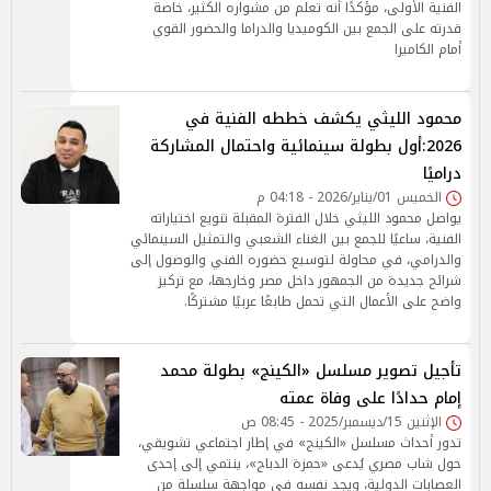
الفنية الأولى، مؤكدًا أنه تعلم من مشواره الكثير، خاصة
قدرته على الجمع بين الكوميديا والدراما والحضور القوي
أمام الكاميرا
محمود الليثي يكشف خططه الفنية في
2026:أول بطولة سينمائية واحتمال المشاركة
دراميًا
الخميس 01/يناير/2026 - 04:18 م
يواصل محمود الليثي خلال الفترة المقبلة تنويع اختياراته
الفنية، ساعيًا للجمع بين الغناء الشعبي والتمثيل السينمائي
والدرامي، في محاولة لتوسيع حضوره الفني والوصول إلى
شرائح جديدة من الجمهور داخل مصر وخارجها، مع تركيز
واضح على الأعمال التي تحمل طابعًا عربيًا مشتركًا.
تأجيل تصوير مسلسل «الكينج» بطولة محمد
إمام حدادًا على وفاة عمته
الإثنين 15/ديسمبر/2025 - 08:45 ص
تدور أحداث مسلسل «الكينج» في إطار اجتماعي تشويقي،
حول شاب مصري يُدعى «حمزة الدباح»، ينتمي إلى إحدى
العصابات الدولية، ويجد نفسه في مواجهة سلسلة من