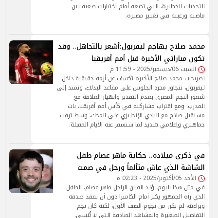
التحديات الخطيرة، التي تضعه أمام اختبارات صعبة بين
ماضيه ورغبته في تغيير مصيره.
محمد صلاح يهاجم ليفربول:أشعر بالتجاهل.. وقد
تكون مباراتي الأخيرة قبل أمم أفريقيا
السبت 06/ديسمبر/2025 - 11:59 م
تصريحات محمد صلاح الأخيرة تكشف عن أزمة حقيقية داخل
ليفربول، تتجاوز مجرد الجلوس على مقاعد البدلاء، وتمتد إلى
شعور النجم المصري بعدم التقدير وانهيار العلاقة مع
المدرب. ومع اقتراب مشاركته في كأس أمم أفريقيا، بات
مستقبل صلاح مع النادي الإنجليزي على المحك، وسط ترقب
جماهيري وإعلامي شديد لما ستسفر عنه الأيام المقبلة.
في ذكرى ميلاده.. حكاية ماهر عصام طفل
الشاشة الذي عاش متألماً ورحل في صمت
الأحد 05/أكتوبر/2025 - 02:23 م
في مثل هذا اليوم، وُلد الفنان الراحل ماهر عصام، الطفل
الذي رآه الجمهور يكبر أمام الكاميرا دون أن يفقد صدقه
وبراءته، لم يكن من نجوم الصف الأول، لكنه كان نجم
التفاصيل الصغيرة والمشاهد الصادقة التي لا تُنسى.