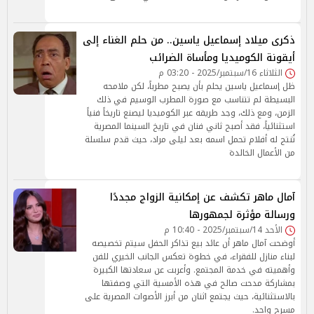
ذكرى ميلاد إسماعيل ياسين.. من حلم الغناء إلى
أيقونة الكوميديا ومأساة الضرائب
الثلاثاء 16/سبتمبر/2025 - 03:20 م
ظل إسماعيل ياسين يحلم بأن يصبح مطرباً، لكن ملامحه
البسيطة لم تتناسب مع صورة المطرب الوسيم في ذلك
الزمن، ومع ذلك، وجد طريقه عبر الكوميديا ليصنع تاريخاً فنياً
استثنائياً، فقد أصبح ثاني فنان في تاريخ السينما المصرية
تُنتج له أفلام تحمل اسمه بعد ليلى مراد، حيث قدم سلسلة
من الأعمال الخالدة
آمال ماهر تكشف عن إمكانية الزواج مجددًا
ورسالة مؤثرة لجمهورها
الأحد 14/سبتمبر/2025 - 10:40 م
أوضحت آمال ماهر أن عائد بيع تذاكر الحفل سيتم تخصيصه
لبناء منازل للفقراء، في خطوة تعكس الجانب الخيري للفن
وأهميته في خدمة المجتمع. وأعربت عن سعادتها الكبيرة
بمشاركة مدحت صالح في هذه الأمسية التي وصفتها
بالاستثنائية، حيث يجتمع اثنان من أبرز الأصوات المصرية على
مسرح واحد.