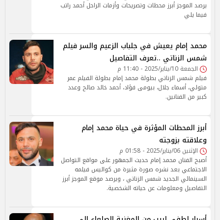
يرصد الموجز أبرز محطات وتصريحات وأزمات الراحل أحمد راتب
فيما يلي
محمد إمام يعيش في جلباب الزعيم والسر فيلم
شمس الزناتي ..تعرف التفاصيل
الجمعة 10/يناير/2025 - 11:40 م
فيلم شمس الزناتي بطولة محمد إمام بطولة الفيلم عمر
متولي، أسماء جلال، بيومى فؤاد، أحمد خالد صالح وعدد
كبير من الفنانين.
أبرز المحطات المؤثرة في حياة محمد إمام
وعلاقته بزوجته
الإثنين 06/يناير/2025 - 01:58 م
أصبح الفنان محمد إمام حديث الجمهور على مواقع التواصل
الاجتماعي بعد نشره صورة مثيرة من كواليس فيلمه
السينمائي الجديد شمس الزناتي ، ويرصد موقع الموجز أبرز
التفاصيل ومعلومات عن حياته الشخصية.
أسرار لطفي لبيب من المغنية الصلعاء إلى