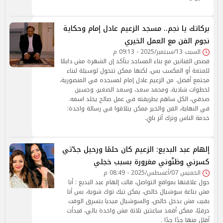
بركاتك يا نجم.. مسجد الزعيم عادل إمام وحكاية
نجوم الفن مع العمل الخيري
السبت 13/سبتمبر/2025 - 09:13 م
قصص الفنانين مع بناء المساجد بتأكد إن الشهرة مش دايمًا
للمتعة أو المكسب بس، لكنها ممكن تتحول لوسيلة لبناء
مجتمع أفضل. من الزعيم عادل إمام لمسجده في المنصورية،
لخطوات شادية، ومحمد سعد، وسعد الصغير، وحسين
صدقي، الكل ساهم بطريقته في عمل صالح يخلد اسمه.
في النهاية، الفن والخير ممكن يتلاقوا في رسالة واحدة:
خدمة الناس وترك أثر باقٍ.
إلهام عبد البديع: الزعيم كان حلمًا ورحيل جدّتي
كسرني وظنّوني مغرورة بسبب خجلي
الخميس 07/أغسطس/2025 - 08:49 م
حول علاقتها بمواقع التواصل، قالت إلهام عبد البديع : أنا
مش بتاعة سوشيال خالص، يمكن تيك توك شوية، بس أنا
بقيت مش بدخل خالص، والسوشيال ميديا بتسرق الوقت
حرفيًا، ممكن أقعد ساعتين تلاتة مش واخدة بالي، فبدأت
أقلل منها جدًا جدًا .