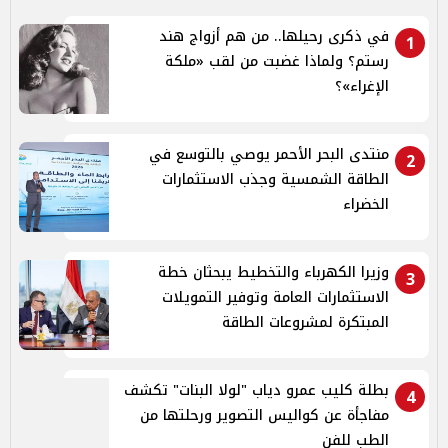
في ذكرى رحيلها.. من هم أزواج هند
1
رستم؟ ولماذا غضبت من لقب «ملكة
الإغراء»؟
منتدى البحر الأحمر يوصي بالتوسع في
2
الطاقة الشمسية وجذب الاستثمارات
الخضراء
وزيرا الكهرباء والتخطيط يبحثان خطة
3
الاستثمارات العامة وتوفير التمويلات
المبتكرة لمشروعات الطاقة
بطلة كليب عمرو دياب "لولا البنات" تكشف
4
مفاجأة عن كواليس التصوير ورحلتها من
الطب للفن