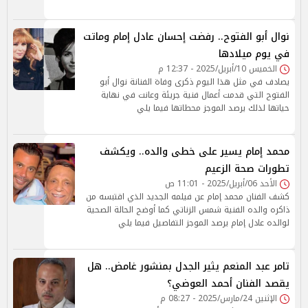
نوال أبو الفتوح.. رفضت إحسان عادل إمام وماتت
في يوم ميلادها
الخميس 10/أبريل/2025 - 12:37 م
يصادف في مثل هذا اليوم ذكرى وفاة الفنانة نوال أبو
الفتوح التي قدمت أعمال فنية جريئة وعانت في نهاية
حياتها لذلك يرصد الموجز محطاتها فيما يلي
محمد إمام يسير على خطى والده.. ويكشف
تطورات صحة الزعيم
الأحد 06/أبريل/2025 - 11:01 ص
كشف الفنان محمد إمام عن فيلمه الجديد الذي اقتبسه من
ذاكره والده الفنية شمس الزناتي كما أوضح الحالة الصحية
لوالده عادل إمام يرصد الموجز التفاصيل فيما يلي
تامر عبد المنعم يثير الجدل بمنشور غامض.. هل
يقصد الفنان أحمد العوضي؟
الإثنين 24/مارس/2025 - 08:27 م