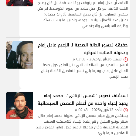
اللافت أن عادل إمام لم يتوقف يومًا عند قمة، بل كان يصنع
القمة التالية، مع كل جيل جديد من نجوم الكوميديا، لم يكن
يخشى المقارنة، بل كان يدخل المنافسة بأدوات جديدة:
تقليل عدد الأعمال، زيادة الجودة، واختيار ما يناسب سنّه
وظرفه السياسي والاجتماعي
حقيقة تدهور الحالة الصحية لـ الزعيم عادل إمام
ودخولة العناية المركزة
السبت 26/أبريل/2025 - 03:03 م
انتشرت العديد من الشائعات التي تثير القلق حول صحة
الفنان عادل إمام، وفيما يلي ننشر التفاصيل الكاملة بشأن
صحة الزعيم.
استئناف تصوير "شمس الزناتي".. محمد إمام
يعيد إحياء واحدة من أعظم القصص السينمائية
الأحد 13/أبريل/2025 - 02:43 م
يستكمل فريق فيلم شمس الزناتي بطولة محمد إمام خلال
شهر يونيو المقبل وهو إعادة لإحياء كلاسيكية السينما
المصرية القديمة وكان قدمها الزعيم عادل إمام، الموجز يرصد
التفاصيل فيما يلي: