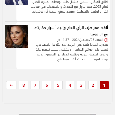
أطلق الفلكي اللبناني ميشال حايك توقعاته المثيرة للجدل
لعام 2025، حيث تناول أبرز الأحداث والشخصيات في مجالات
الفن والرياضة والسياسة، ويرصد موقع الموجز أبرز توقعاته.
ألفت عمر هزت الرأي العام وإليك أسرار حكايتها
مع الـ فوبيا
السبت 28/ديسمبر/2024 - 11:37 ص
تصدرت الفنانة ألفت عمر، التريند بعد بكاءها الشديد في
فيديو على مواقع التواصل الاجتماعي بسبب تدهور حالة
والدها الصحية الحرجة وطلبت الدعاء من الجمهور، لذلك
يرصد الموجز أبرز محطات ألفت فيما يلي
8
7
6
5
4
3
2
1