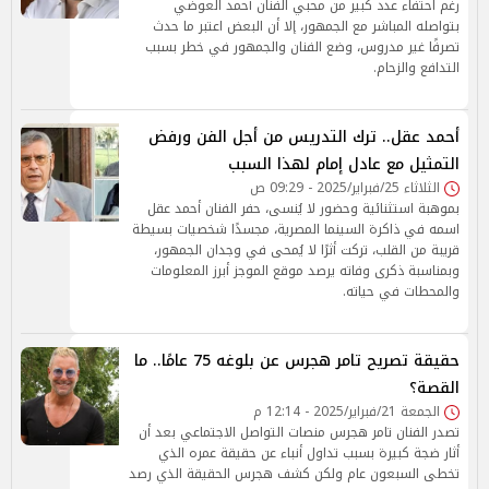
رغم احتفاء عدد كبير من محبي الفنان أحمد العوضي
بتواصله المباشر مع الجمهور، إلا أن البعض اعتبر ما حدث
تصرفًا غير مدروس، وضع الفنان والجمهور في خطر بسبب
التدافع والزحام.
أحمد عقل.. ترك التدريس من أجل الفن ورفض
التمثيل مع عادل إمام لهذا السبب
الثلاثاء 25/فبراير/2025 - 09:29 ص
بموهبة استثنائية وحضور لا يُنسى، حفر الفنان أحمد عقل
اسمه في ذاكرة السينما المصرية، مجسدًا شخصيات بسيطة
قريبة من القلب، تركت أثرًا لا يُمحى في وجدان الجمهور،
وبمناسبة ذكرى وفاته يرصد موقع الموجز أبرز المعلومات
والمحطات في حياته.
حقيقة تصريح تامر هجرس عن بلوغه 75 عامًا.. ما
القصة؟
الجمعة 21/فبراير/2025 - 12:14 م
تصدر الفنان تامر هجرس منصات التواصل الاجتماعي بعد أن
أثار ضجة كبيرة بسبب تداول أنباء عن حقيقة عمره الذي
تخطى السبعون عام ولكن كشف هجرس الحقيقة الذي رصد