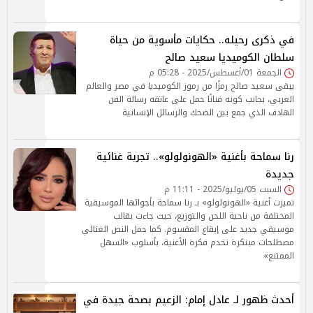
في ذكرى رحيله.. حكايات مأسوية من حياة
سلطان الكوميديا سعيد صالح
الجمعة 01/أغسطس/2025 - 05:28 م
يبقى سعيد صالح رمزًا من رموز الكوميديا في مصر والعالم
العربي، بجانب كونه فنانًا حمل على عاتقه رسالة الفن
الهادف الذي جمع بين الضحك والرسائل الإنسانية
رنا سماحة بأغنية «الهونولولو».. تجربة غنائية
جديدة
السبت 05/يوليو/2025 - 11:11 م
تميزت أغنية «الهونولولو» بـ رنا سماحة بأجوائها الموسيقية
المختلفة من ناحية اللحن والتوزيع، حيث جاءت بقالب
موسيقي جديد على إيقاع المقسوم. كما حمل النص الغنائي
مصطلحات مبتكرة تخدم فكرة الأغنية، بأسلوب «السهل
الممتنع»
أحدث ظهور لـ عادل إمام: الزعيم بصحة جيدة في