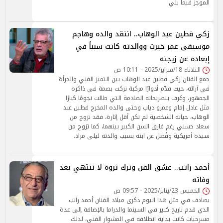
الموجز فيما يلي
زكي فطين عبد الوهاب.. انتقد والده وهاجم
موسيقى عمر خيرت ووالدته كانت سبباً في
إبعاده عن زيجته
الثلاثاء 18/فبراير/2025 - 10:11 ص
جمع الفنان زكي فطين عبد الوهاب بين التميز الفني والجرأة
في آرائه، حيث قدّم أدوارًا مركبة تركت بصمة في ذاكرة
الجمهور، وعُرف بتصريحاته الصادمة التي طالت نجومًا كبارًا
مثل عادل إمام وعمرو دياب وحتى والده المخرج فطين عبد
الوهاب، حياته الشخصية لم تكن أقل إثارة، فقد تزوج من
سعاد حسني رغم فارق السن الكبير بينهما، كما تزوج من
سيدة أمريكية وفُصل عن ابنه بسبب والدته ليلى مراد.
أحمد راتب.. عشق الفن وترك ثروة لا تنتهي بعد
وفاته
الخميس 23/يناير/2025 - 09:57 ص
يصادف في مثل هذا اليوم ذكرى ميلاد الفنان أحمد راتب
الذي قدم تاريخ كبير في السينما والدراما بالإضافة إلى عدة
مسرحيات كانت بداية انطلاقه في المشوار الفني، لذلك