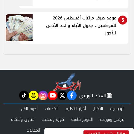
موعد صرف مرتبات أغسطس 2026
5
للموظفين.. جدول الأيام والحد الأدنى
للأجور
العدد الورقي
tiktok
snapchat
instagram
youtube
twitter
facebook
newspaper
الرئيسية
الأخبار
أخبار التعليم
الخدمات
نجوم الفن
بيزنس وبورصة
الموجز كافية
كورة وملاعب
فتاوى وأحكام
صحة وجمال
عرب وعالم
حوادث ومحاكم
المقالات
مقال رئيس التحرير