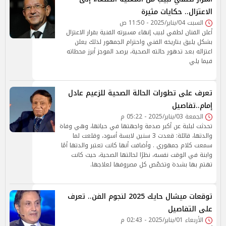
الاعتزال.. حكايات مثيرة
السبت 04/يناير/2025 - 11:50 ص
أعلن الفنان لطفي لبيب إنهاء مسيرته الفنية بقرار الاعتزال
بشكل يليق بتاريخه الفني واحترام الجمهور لذلك يعلن
اعتزاله بعد تدهور حالته الصحية، يرصد الموجز أبرز محطاته
فيما يلي
تعرف على تطورات الحالة الصحية للزعيم عادل
إمام..تفاصيل
الجمعة 03/يناير/2025 - 05:22 م
تحدثت لبلبة عن أكبر صدمة واجهتها في حياتها، وهي وفاة
والدتها، قائلة: قعدت 3 سنين لابسة أسود، وقلعت لما
سمعت كلام جمهوري . وأضافت أنها كانت تعتبر والدتها أمًا
وابنة في الوقت نفسه، نظرًا لحالتها الصحية، حيث كانت
تهتم بها بشدة وتخصّص كل مصروفها لعلاجها.
توقعات ميشال حايك 2025 لنجوم الفن.. تعرف
على التفاصيل
الأربعاء 01/يناير/2025 - 02:43 م