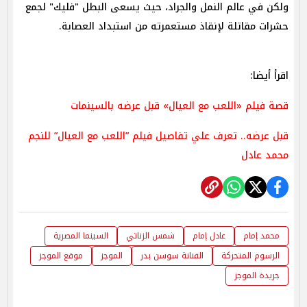
ولكن في عالم النمل والجراد، حيث يسعى البطل "فليك" لجمع
حشرات مقاتلة لإنقاذ مستعمرته من استبداد العصابة.
اقرأ أيضا:
قصة فيلم «اللعب مع العيال» قبل عرضه بالسينمات
قبل عرضه.. تعرف علي تفاصيل فيلم ”اللعب مع العيال” للنجم
محمد عادل
محمد إمام
عادل إمام
شمس الزناتي
السينما المصرية
الرسوم المتحركة
الفنانة سوسن بدر
الموجز
موقع الموجز
جريدة الموجز