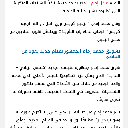
الزعيم
عادل إمام
يتمتع بصحة جيدة، نافياً الشائعات المتكررة
التي تطارده بشأن حالته الصحية.
وقال محمد إمام: "الزعيم كويس وزي الفل.. والله الزعيم
كويس"، ليغلق بذلك باب التأويلات ويطمئن قلوب الملايين من
محبي الزعيم.
تشويق محمد إمام الجمهور بفيلم جديد يعود من
الماضي
شوق محمد إمام جمهوره لفيلمه الجديد "شمس الزناتي –
البداية"، الذي يمثل جزءاً تمهيديًا للفيلم الأصلي الذي قدمه
والده، ليعيد من خلاله سرد الأحداث التي سبقت ظهور
الشخصيات المعروفة في النسخة القديمة، كاشفًا تطورات لم
تُعرض سابقًا.
نشر محمد إمام عبر حسابه الرسمي على إنستجرام صورة له
وهو يرتدي زيًا مطابقًا لزي والده في الفيلم القديم، وعلّق