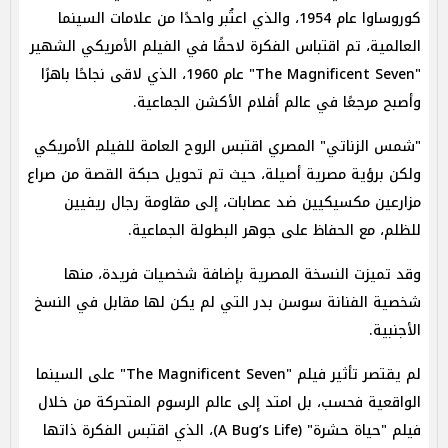
كوروساوا عام 1954، والذي اعتُبر واحدًا من علامات السينما
العالمية، تم اقتباس الفكرة لاحقًا في الفيلم الأمريكي الشهير
"The Magnificent Seven" عام 1960، الذي لاقى نجاحًا باهرًا
وأصبح مرجعًا في عالم أفلام الأكشن الجماعية.
"شمس الزناتي" المصري اقتبس الروح العامة للفيلم الأمريكي
ولكن برؤية مصرية أصيلة، حيث تم تحويل حبكة القصة من صراع
مزارعين مكسيكيين ضد عصابات، إلى مقاومة رجال ريفيين
للظلم، مع الحفاظ على جوهر البطولة الجماعية.
وقد تميزت النسخة المصرية بإضافة شخصيات فريدة، منها
شخصية الفنانة سوسن بدر التي لم يكن لها مقابل في النسخ
الأجنبية.
لم يقتصر تأثير فيلم "The Magnificent Seven" على السينما
الواقعية فحسب، بل امتد إلى عالم الرسوم المتحركة من خلال
فيلم "حياة حشرة" (A Bug’s Life)، الذي اقتبس الفكرة ذاتها