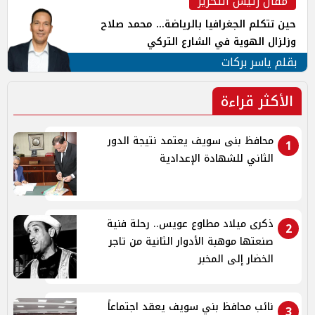
مقال رئيس التحرير
حين تتكلم الجغرافيا بالرياضة... محمد صلاح
وزلزال الهوية في الشارع التركي
بقلم ياسر بركات
الأكثر قراءة
محافظ بنى سويف يعتمد نتيجة الدور
1
الثاني للشهادة الإعدادية
ذكرى ميلاد مطاوع عويس.. رحلة فنية
2
صنعتها موهبة الأدوار الثانية من تاجر
الخضار إلى المخبر
نائب محافظ بني سويف يعقد اجتماعاً
3