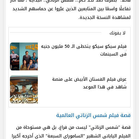
قائلًا: "بتعرف تعد لحد كام... شمس الزناتي.. البداية"، مما أثار
تفاعلًا واسعًا بين المتابعين الذين عبّروا عن حماسهم الشديد
لمشاهدة النسخة الجديدة.
لا يفوتك
فيلم سيكو سيكو يتخطى الـ 50 مليون جنيه
فى السينمات
عرض فيلم الفستان الأبيض على منصة
شاهد في هذا الموعد
قصة فيلم شمس الزناتي العالمية
قصة "شمس الزناتي" ليست من فراغ، بل هي مستوحاة من
الفيلم الياباني الشهير "الساموراي السبعة" الذي أخرجه أكيرا