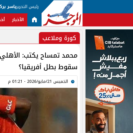
رئيس التحرير
ياسر برك
الأخبار
أخب
كورة وملاعب
محمد تمساح يكتب: الأهلي 
سقوط بطل أفريقيا؟
الخميس 21/مايو/2026 - 01:21 م