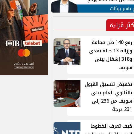
ان
 ياسر بركات
كثر قراءة
رفع 140 طن قمامة
وإزالة 13 حالة تعدى
و318 إشغال ببنى
سويف
تخفيض تنسيق القبول
بالثانوي العام ببنى
سويف من 236 إلى
231 درجة
كيف تعرف الخطوط