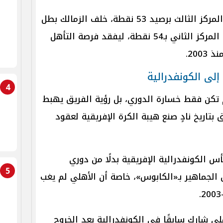
الأهلي أنهى الدوري المصري في المركز الثالث برصيد 53 نقطة، خلف الزمالك بطل
الدوري بـ56 نقطة، وبيراميدز صاحب المركز الثاني بـ54 نقطة، ليفقد فرصة التأهل
200.
إلى الكونفدرالية
4
 تكن فقط خسارة الدوري، بل رؤية الفريق يهبط
 بتاريخ نادٍ صنع هيبة الكرة الإفريقية لعقود
س الكونفدرالية الإفريقية بدلًا من دوري
5
لجماهير بـ«الكابوس»، خاصة أن الأهلي لم يغب
لي شارك سابقًا في الكونفدرالية بعد الخروج