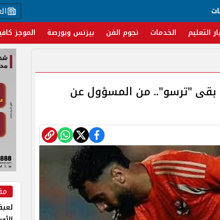
ال
ات
ار التعليم
الخدمات
نجوم الفن
بيزنس وبورصة
الموجز كافي
بقى "ترسو".. من المسؤول عن
مق
لعبة 
الأو