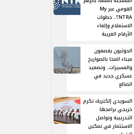
المسجلة باسمك بالرقم
القومي عبر My
NTRA؟.. خطوات
الاستعلام وإلغاء
الأرقام الغريبة
الحوثيون يقصفون
ميناء المخا بالصواريخ
والمسيرات.. وتصعيد
عسكري جديد في
الضالع
السويدي إلكتريك تكرم
خريجي برامجها
التدريبية وتواصل
الاستثمار في تمكين