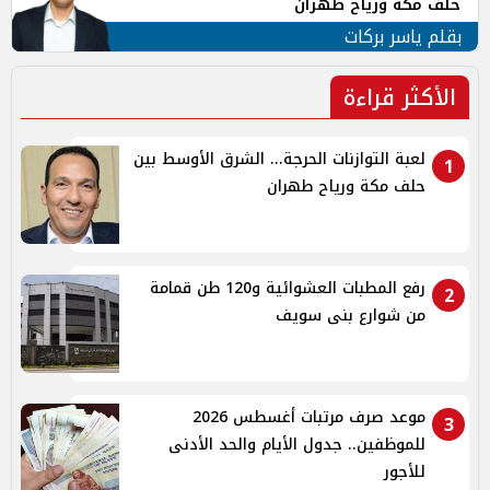
حلف مكة ورياح طهران
بقلم ياسر بركات
الأكثر قراءة
لعبة التوازنات الحرجة... الشرق الأوسط بين
1
حلف مكة ورياح طهران
رفع المطبات العشوائية و120 طن قمامة
2
من شوارع بنى سويف
موعد صرف مرتبات أغسطس 2026
3
للموظفين.. جدول الأيام والحد الأدنى
للأجور