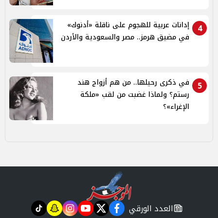
إدانات عربية للهجوم على ناقلة «أدنوك»
4
في مضيق هرمز.. مصر والسعودية والأردن
في ذكرى رحيلها.. من هم أزواج هند
5
رستم؟ ولماذا غضبت من لقب «ملكة
الإغراء»؟
العدد الورقي
tiktok
snapchat
instagram
youtube
twitter
facebook
newspaper