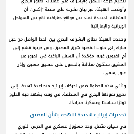
تنظيم حركة السفن والإشراف على عمليات العبور البحري.
وأوضحت الهيئة، عبر بيان نشرته على منصة “إكس”، أن
المنطقة الجديدة تمتد بين مواقع جغرافية تقع بين السواحل
الإيرانية والإماراتية.
وحددت الهيئة نطاق الإشراف البحري بين الخط الواصل من جبل
مبارك إلى جنوب الفجيرة شرق المضيق، ومن جزيرة قشم إلى
أم القيوين غربه، مؤكدة أن السفن الراغبة في المرور عبر
المضيق ستكون مطالبة بالحصول على تنسيق مسبق وإذن
عبور رسمي.
وتأتي هذه الخطوة ضمن تحركات إيرانية متصاعدة تهدف إلى
تعزيز نفوذها البحري في المنطقة، في وقت يشهد فيه الخليج
توترًا سياسيًا وعسكريًا متزايدًا.
تحذيرات إيرانية شديدة اللهجة بشأن المضيق
في سياق متصل، وجه مسؤول عسكري في الحرس الثوري