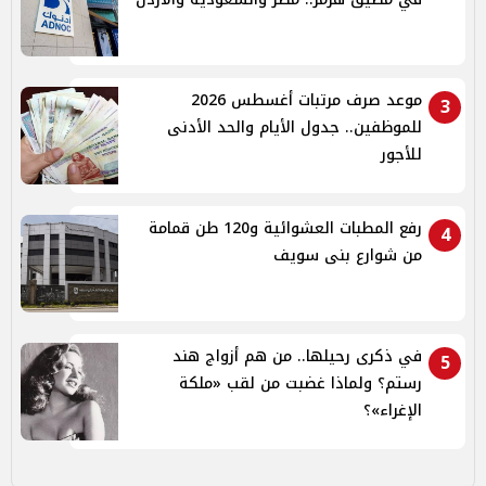
موعد صرف مرتبات أغسطس 2026
3
للموظفين.. جدول الأيام والحد الأدنى
للأجور
رفع المطبات العشوائية و120 طن قمامة
4
من شوارع بنى سويف
في ذكرى رحيلها.. من هم أزواج هند
5
رستم؟ ولماذا غضبت من لقب «ملكة
الإغراء»؟