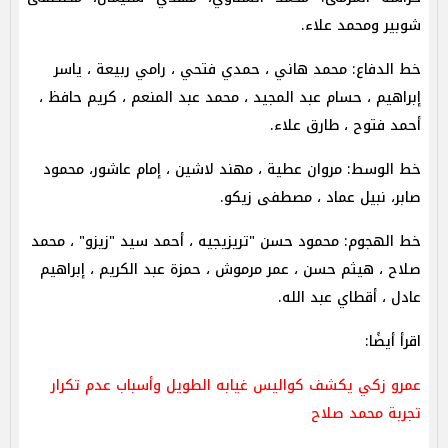
شوبير ومحمد علاء.
خط الدفاع: محمد هاني ، حمدي فتحي ، رامي ربيعة ، ياسر
إبراهيم ، حسام عبد المجيد ، محمد عبد المنعم ، كريم حافظ ،
أحمد فتوح ، طارق علاء.
خط الوسط: مروان عطية ، مهند لاشين ، إمام عاشور، محمود
صابر، نبيل عماد ، مصطفى زيكو.
خط الهجوم: محمود حسن "تريزيجيه ، أحمد سيد "زيزو" ، محمد
صلاح ، هيثم حسن ، عمر مرموش ، حمزة عبد الكريم ، إبراهيم
عادل ، أقطاي عبد الله.
اقرأ أيضًا:
عمرو زكي يكشف كواليس غيابه الطويل وأسباب عدم تكرار
تجربة محمد صلاح