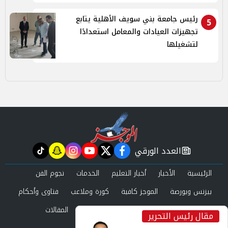
رئيس جامعة بني سويف الأهلية يتابع
5
تجهيزات العيادات والمعامل استعدادًا
لتشغيلها
العدد الورقي
tiktok
snapchat
instagram
youtube
twitter
facebook
newspaper
الرئيسية
الأخبار
أخبار التعليم
الخدمات
نجوم الفن
بيزنس وبورصة
الموجز كافية
كورة وملاعب
فتاوى وأحكام
صحة وجمال
عرب وعالم
حوادث ومحاكم
المقالات
مقال رئيس التحرير
inst