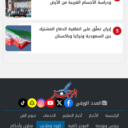
ودراسة الأجسام القريبة من الأرض
إيران تعلّق على اتفاقية الدفاع المشترك
5
بين السعودية وتركيا وباكستان
العدد الورقي
tiktok
snapchat
instagram
youtube
twitter
facebook
newspaper
الرئيسية
الأخبار
أخبار التعليم
الخدمات
نجوم الفن
بيزنس وبورصة
الموجز كافية
كورة وملاعب
فتاوى وأحكام