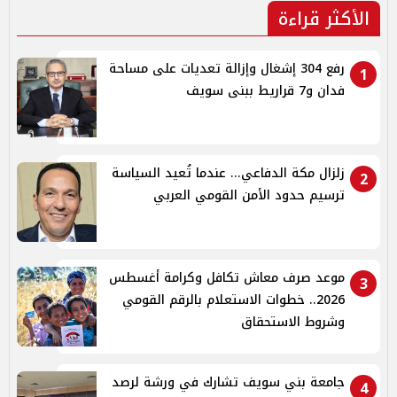
الأكثر قراءة
رفع 304 إشغال وإزالة تعديات على مساحة
1
فدان و7 قراريط ببنى سويف
زلزال مكة الدفاعي... عندما تُعيد السياسة
2
ترسيم حدود الأمن القومي العربي
موعد صرف معاش تكافل وكرامة أغسطس
3
2026.. خطوات الاستعلام بالرقم القومي
وشروط الاستحقاق
جامعة بني سويف تشارك في ورشة لرصد
4