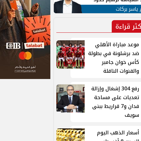
ن القومي العربي
 ياسر بركات
كثر قراءة
موعد مباراة الأهلي
ضد برشلونة في بطولة
كأس خوان جامبر
والقنوات الناقلة
رفع 304 إشغال وإزالة
تعديات على مساحة
فدان و7 قراريط ببنى
سويف
أسعار الذهب اليوم