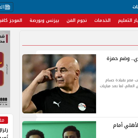
ال
ات
ار التعليم
الخدمات
نجوم الفن
بيزنس وبورصة
الموجز كافي
ي.. وضم حمزة
خب مصر بقيادة حسام
العالم، لما بعد مباريات
مق
لأهلي أمام
زلزا
تُعي