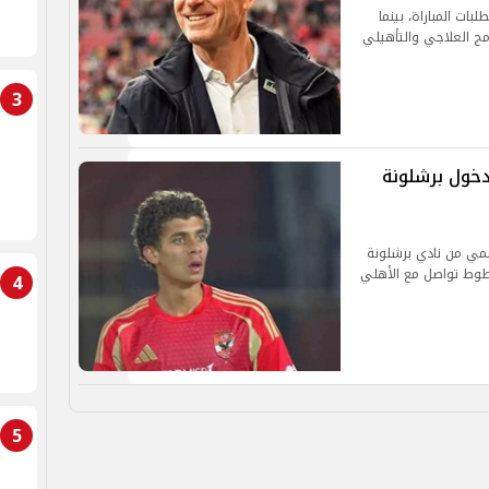
ات المباراة، بينما
امج العلاجي والتأهيلي
3
دخول برشلونة
مي من نادي برشلونة
خطوط تواصل مع الأهلي
4
5