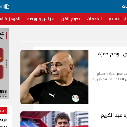
ال
ات
ار التعليم
الخدمات
نجوم الفن
بيزنس وبورصة
الموجز كافي
ي.. وضم حمزة
خب مصر بقيادة حسام
العالم، لما بعد مباريات
مق
 عبد الكريم
عربد
درس 