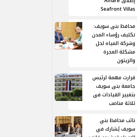
إطلاق Amare
Seafront Villas
محافظ بنى سويف:
تكليف رؤساء المدن
وشركة المياه لحل
مشكلة العجرة
والزيتون
قرارت مهمة لرئيس
جامعة بنى سويف
بتغيير القيادات فى
ثلاثة مناصب
نائب محافظ بني
سويف يُشارك في