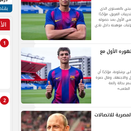
جنوب
بقلم
يليتي بالمستوى الذي
ريبات الفريق، مؤكدًا
سمي الأول بعد حصوله
الأ
إثبات موهبته داخل نادي
1
هوره الأول مع
لى برشلونة، مؤكدًا أن
والاجتهاد، وقال حمزة
ر بحالة رائعة
 الملعب»
2
مصرية للاتصالات