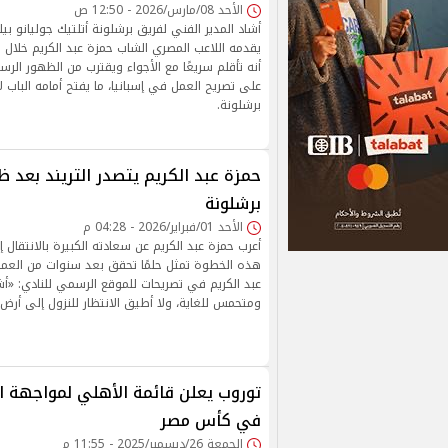
الأحد 08/مارس/2026 - 12:50 ص
أشاد المدير الفني لفريق برشلونة أتلتيك جوليانو ب
يقدمه اللاعب المصري الشاب حمزة عبد الكريم خلال تد
أنه تأقلم سريعًا مع الأجواء ويقترب من الظهور الر
على تصريح العمل في إسبانيا، ما يفتح أمامه الباب ل
برشلونة.
حمزة عبد الكريم يتصدر التريند بعد ظ
برشلونة
الأحد 01/فبراير/2026 - 04:28 م
أعرب حمزة عبد الكريم عن سعادته الكبيرة بالانتقال إ
هذه الخطوة تمثل حلمًا تحقق بعد سنوات من العمل 
عبد الكريم في تصريحات للموقع الرسمي للنادي: «أشع
ومتحمس للغاية، ولا أطيق الانتظار للنزول إلى أرض
توروب يعلن قائمة الأهلي لمواجهة ال
في كأس مصر
الجمعة 26/ديسمبر/2025 - 11:55 م