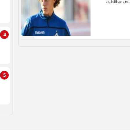
 ملعب عبداللطيف
4
5