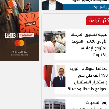
ن القومي العربي
 ياسر بركات
كثر قراءة
نتيجة تنسيق المرحلة
الأولى 2026.. الموعد
المتوقع لإعلانها
إلكترونيًا
محافظ سوهاج.. توريد
190 ألف طن قمح
واستمرار الاستقبال
بصوامع طهطا وجهينة
رفع المطبات