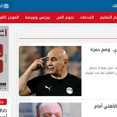
ال
ات
ار التعليم
الخدمات
نجوم الفن
بيزنس وبورصة
الموجز كافي
ي.. وضم حمزة
خب مصر بقيادة حسام
العالم، لما بعد مباريات
مق
الأهلي أمام
زلزا
تُعي