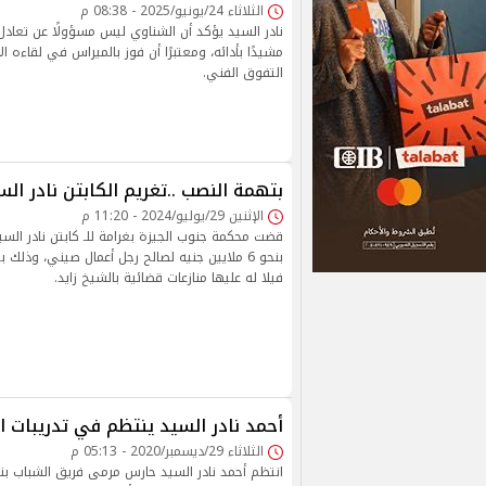
الثلاثاء 24/يونيو/2025 - 08:38 م
نادر السيد يؤكد أن الشناوي ليس مسؤولًا عن تعادل 
مشيدًا بأدائه، ومعتبرًا أن فوز بالميراس في لقاءه الأ
التفوق الفني.
بتهمة النصب ..تغريم الكابتن نادر ا
الإثنين 29/يوليو/2024 - 11:20 م
قضت محكمة جنوب الجيزة بغرامة للـ كابتن نادر السي
بنحو 6 ملايين جنيه لصالح رجل أعمال صيني، وذلك
فيلا له عليها منازعات قضائية بالشيخ زايد.
أحمد نادر السيد ينتظم في تدريبات ال
الثلاثاء 29/ديسمبر/2020 - 05:13 م
انتظم أحمد نادر السيد حارس مرمى فريق الشباب بن