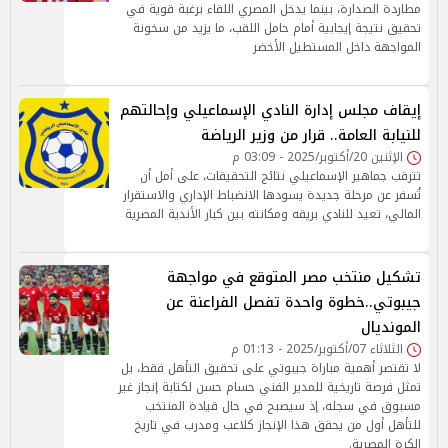
مطاردة الصدارة، بينما يدخل المصري اللقاء برغبة قوية في
تحقيق نتيجة إيجابية أمام حامل اللقب، ما يزيد من سخونة
المواجهة داخل المستطيل الأخضر
إيقاف مجلس إدارة النادي الإسماعيلي وإحالتهم
للنيابة العامة.. قرار من وزير الرياضة
الإثنين 20/أكتوبر/2025 - 03:09 م
تترقب جماهير الإسماعيلي نتائج التحقيقات، على أمل أن
تُسفر عن مرحلة جديدة يسودها الانضباط الإداري والاستقرار
المالي، تعيد للنادي بريقه ومكانته بين كبار الأندية المصرية
تشكيل منتخب مصر المتوقع في مواجهة
جيبوتي..خطوة واحدة تفصل الفراعنة عن
المونديال
الثلاثاء 07/أكتوبر/2025 - 01:13 م
لا تقتصر أهمية مباراة جيبوتي على تحقيق التأهل فقط، بل
تمثل فرصة تاريخية للمدير الفني حسام حسن لكتابة إنجاز غير
مسبوق في سجله، إذ سيصبح في حال قيادة المنتخب
للتأهل أول من يحقق هذا الإنجاز كلاعب ومدرب في تاريخ
الكرة المصرية.