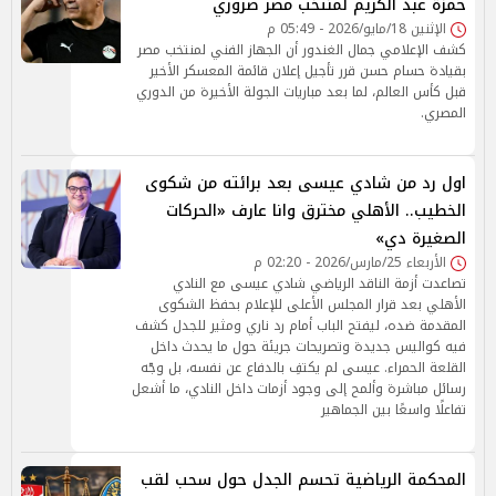
حمزة عبد الكريم لمنتخب مصر ضروري
الإثنين 18/مايو/2026 - 05:49 م
كشف الإعلامي جمال الغندور أن الجهاز الفني لمنتخب مصر
بقيادة حسام حسن قرر تأجيل إعلان قائمة المعسكر الأخير
قبل كأس العالم، لما بعد مباريات الجولة الأخيرة من الدوري
المصري.
اول رد من شادي عيسى بعد برائته من شكوى
الخطيب.. الأهلي مخترق وانا عارف «الحركات
الصغيرة دي»
الأربعاء 25/مارس/2026 - 02:20 م
تصاعدت أزمة الناقد الرياضي شادي عيسى مع النادي
الأهلي بعد قرار المجلس الأعلى للإعلام بحفظ الشكوى
المقدمة ضده، ليفتح الباب أمام رد ناري ومثير للجدل كشف
فيه كواليس جديدة وتصريحات جريئة حول ما يحدث داخل
القلعة الحمراء. عيسى لم يكتفِ بالدفاع عن نفسه، بل وجّه
رسائل مباشرة وألمح إلى وجود أزمات داخل النادي، ما أشعل
تفاعلًا واسعًا بين الجماهير
المحكمة الرياضية تحسم الجدل حول سحب لقب