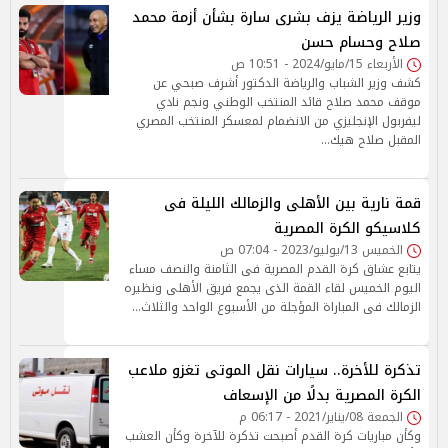
وزير الرياضة يزف بشرى سارة بشأن أزمة محمد
صلاح وحسام حسن
الأربعاء 15/مايو/2024 - 10:51 ص
كشف وزير الشباب والرياضة الدكتور أشرف صبحي عن
موقف محمد صلاح قائد المنتخب الوطني ونجم نادي
ليفربول الإنجليزي من الانضمام لمعسكر المنتخب المصري
المقبل صلاح هيك…
قمة نارية بين الأهلى والزمالك الليلة فى
كلاسيكو الكرة المصرية
الخميس 13/يوليو/2023 - 07:04 ص
يتابع عشاق كرة القدم المصرية فى الثامنة والنصف مساء
اليوم الخميس لقاء القمة الذى يجمع فريق الأهلى ونظيره
الزمالك فى المباراة المؤجلة من الأسبوع الواحد والثلاث…
تذكرة للأخرة.. سيارات نقل الموتى تغزو ملاعب
الكرة المصرية بدلًا من الإسعاف
الجمعة 08/يناير/2021 - 06:17 م
وكأن مباريات كرة القدم أصبحت تذكرة للآخرة وكأن العشب