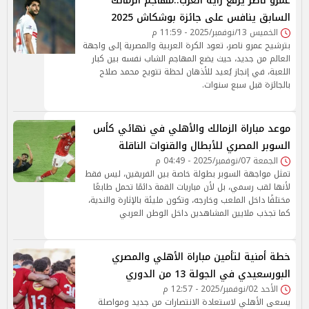
عمرو ناصر يرفع راية العرب..مهاجم الزمالك
السابق ينافس على جائزة بوشكاش 2025
الخميس 13/نوفمبر/2025 - 11:59 م
بترشيح عمرو ناصر، تعود الكرة العربية والمصرية إلى واجهة
العالم من جديد، حيث يضع المهاجم الشاب نفسه بين كبار
اللعبة، في إنجاز يُعيد للأذهان لحظة تتويج محمد صلاح
بالجائزة قبل سبع سنوات.
موعد مباراة الزمالك والأهلي في نهائي كأس
السوبر المصري للأبطال والقنوات الناقلة
الجمعة 07/نوفمبر/2025 - 04:49 م
تمثل مواجهة السوبر بطولة خاصة بين الفريقين، ليس فقط
لأنها لقب رسمي، بل لأن مباريات القمة دائمًا تحمل طابعًا
مختلفًا داخل الملعب وخارجه، وتكون مليئة بالإثارة والندية،
كما تجذب ملايين المشاهدين داخل الوطن العربي
خطة أمنية لتأمين مباراة الأهلي والمصري
البورسعيدي في الجولة 13 من الدوري
الأحد 02/نوفمبر/2025 - 12:57 م
يسعى الأهلي لاستعادة الانتصارات من جديد ومواصلة