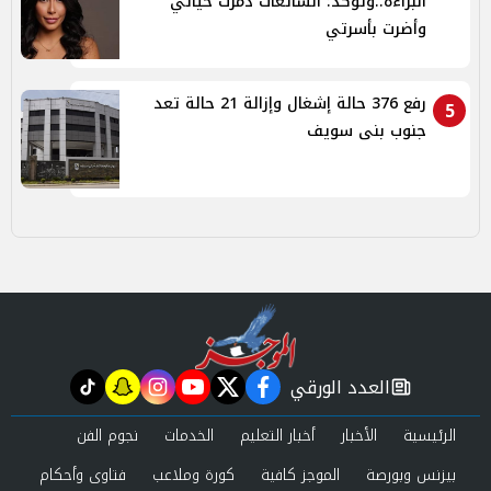
البراءة..وتؤكد: الشائعات دمرت حياتي
وأضرت بأسرتي
رفع 376 حالة إشغال وإزالة 21 حالة تعد
5
جنوب بنى سويف
العدد الورقي
tiktok
snapchat
instagram
youtube
twitter
facebook
newspaper
الرئيسية
الأخبار
أخبار التعليم
الخدمات
نجوم الفن
بيزنس وبورصة
الموجز كافية
كورة وملاعب
فتاوى وأحكام