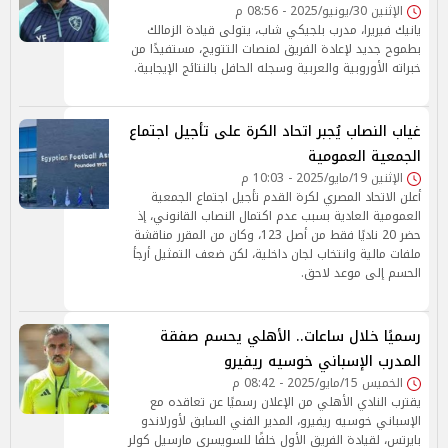
الإثنين 30/يونيو/2025 - 08:56 م
يانيك فيريرا، مدرب بلجيكي شاب، يتولى قيادة الزمالك
بطموح جديد لإعادة الفريق لمنصات التتويج، مستفيدًا من
خبراته الأوروبية والعربية وسجله الحافل بالنتائج الإيجابية.
غياب النصاب يُجبر اتحاد الكرة على تأجيل اجتماع
الجمعية العمومية
الإثنين 19/مايو/2025 - 10:03 م
أعلن الاتحاد المصري لكرة القدم تأجيل اجتماع الجمعية
العمومية العادية بسبب عدم اكتمال النصاب القانوني، إذ
حضر 20 ناديًا فقط من أصل 123، وكان من المقرر مناقشة
ملفات مالية وانتخاب لجان داخلية، لكن ضعف التمثيل أرجأ
الحسم إلى موعد لاحق.
رسميًا خلال ساعات.. الأهلي يحسم صفقة
المدرب الإسباني خوسيه ريفيرو
الخميس 15/مايو/2025 - 08:42 م
يقترب النادي الأهلي من الإعلان رسميًا عن تعاقده مع
الإسباني خوسيه ريفيرو، المدير الفني السابق لأورلاندو
بايرتس، لقيادة الفريق الأول خلفًا للسويسري مارسيل كولر