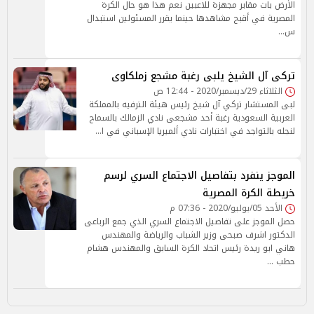
الأرض بات مقابر مجهزة للاعبين نعم هذا هو حال الكرة
المصرية في أقبح مشاهدها حينما يقرر المسئولين استبدال
س…
تركى آل الشيخ يلبى رغبة مشجع زملكاوى
الثلاثاء 29/ديسمبر/2020 - 12:44 ص
لبى المستشار تركي آل شيخ رئيس هيئة الترفيه بالمملكة
العربية السعودية رغبة أحد مشجعى نادي الزمالك بالسماح
لنجله بالتواجد في اختبارات نادي ألميريا الإسباني في ا…
الموجز ينفرد بتفاصيل الاجتماع السري لرسم
خريطة الكرة المصرية
الأحد 05/يوليو/2020 - 07:36 م
حصل الموجز على تفاصيل الاجتماع السري الذي جمع الرباعى
الدكتور اشرف صبحى وزير الشباب والرياضة والمهندس
هاني ابو ريدة رئيس اتحاد الكرة السابق والمهندس هشام
حطب …