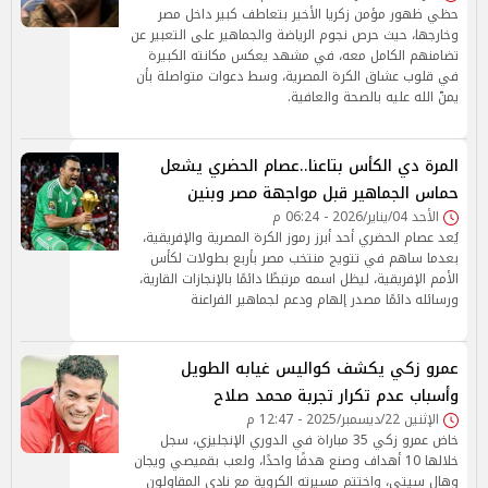
حظي ظهور مؤمن زكريا الأخير بتعاطف كبير داخل مصر
وخارجها، حيث حرص نجوم الرياضة والجماهير على التعبير عن
تضامنهم الكامل معه، في مشهد يعكس مكانته الكبيرة
في قلوب عشاق الكرة المصرية، وسط دعوات متواصلة بأن
يمنّ الله عليه بالصحة والعافية.
المرة دي الكأس بتاعنا..عصام الحضري يشعل
حماس الجماهير قبل مواجهة مصر وبنين
الأحد 04/يناير/2026 - 06:24 م
يُعد عصام الحضري أحد أبرز رموز الكرة المصرية والإفريقية،
بعدما ساهم في تتويج منتخب مصر بأربع بطولات لكأس
الأمم الإفريقية، ليظل اسمه مرتبطًا دائمًا بالإنجازات القارية،
ورسائله دائمًا مصدر إلهام ودعم لجماهير الفراعنة
عمرو زكي يكشف كواليس غيابه الطويل
وأسباب عدم تكرار تجربة محمد صلاح
الإثنين 22/ديسمبر/2025 - 12:47 م
خاض عمرو زكي 35 مباراة في الدوري الإنجليزي، سجل
خلالها 10 أهداف وصنع هدفًا واحدًا، ولعب بقميصي ويجان
وهال سيتي، واختتم مسيرته الكروية مع نادي المقاولون