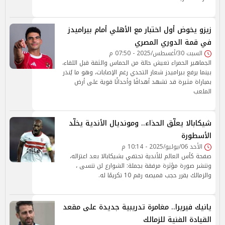
زيزو يخوض أول اختبار مع الأهلي أمام بيراميدز
في قمة الدوري المصري
السبت 30/أغسطس/2025 - 07:50 م
الجماهير الحمراء تعيش حالة من الحماس والثقة قبل اللقاء،
بينما يرفع بيراميدز شعار التحدي رغم الإصابات، وهو ما يُنذر
بمباراة مثيرة قد تشهد أهدافًا وأحداثًا قوية على أرض
الملعب
شيكابالا يعلّق الحذاء.. ومونديال الأندية يخلّد
الأسطورة
الأحد 06/يوليو/2025 - 10:14 م
صفحة كأس العالم للأندية تحتفي بشيكابالا بعد اعتزاله،
وتنشر صورة مؤثرة مرفقة بجملة: الشوارع لن تنسى ،
والزمالك يقرر حجب قميصه رقم 10 تكريمًا له.
يانيك فيريرا.. مغامرة تدريبية جديدة على مقعد
القيادة الفنية للزمالك