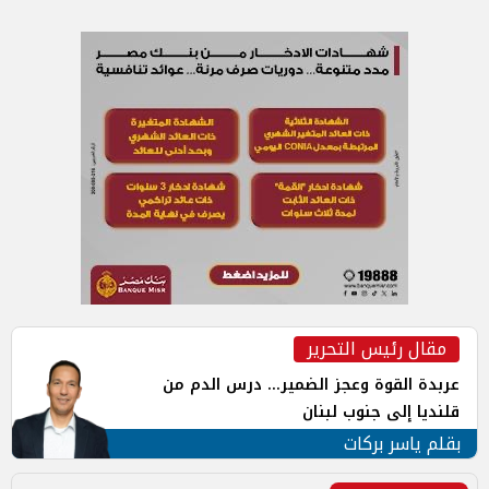
مقال رئيس التحرير
عربدة القوة وعجز الضمير... درس الدم من
قلنديا إلى جنوب لبنان
بقلم ياسر بركات