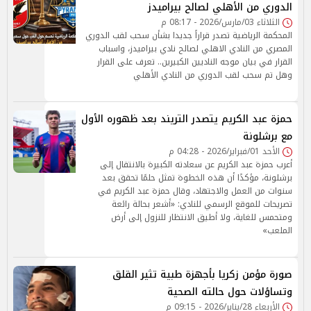
الدوري من الأهلي لصالح بيراميدز
الثلاثاء 03/مارس/2026 - 08:17 م
المحكمة الرياضية تصدر قراراً جديدا بشأن سحب لقب الدوري
المصري من النادي الاهلي لصالح نادي بيراميدز، واسباب
القرار في بيان موجه الناديين الكبيرين.. تعرف على القرار
وهل تم سحب لقب الدوري من النادي الأهلي
حمزة عبد الكريم يتصدر التريند بعد ظهوره الأول
مع برشلونة
الأحد 01/فبراير/2026 - 04:28 م
أعرب حمزة عبد الكريم عن سعادته الكبيرة بالانتقال إلى
برشلونة، مؤكدًا أن هذه الخطوة تمثل حلمًا تحقق بعد
سنوات من العمل والاجتهاد، وقال حمزة عبد الكريم في
تصريحات للموقع الرسمي للنادي: «أشعر بحالة رائعة
ومتحمس للغاية، ولا أطيق الانتظار للنزول إلى أرض
الملعب»
صورة مؤمن زكريا بأجهزة طبية تثير القلق
وتساؤلات حول حالته الصحية
الأربعاء 28/يناير/2026 - 09:15 م