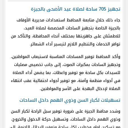
تجهيز 705 ساحة لصلاة عيد الأضحى بالجيزة
جاء ذلك خلال متابعة المحافظ استعدادات مديرية الأوقاف
بالجيزة الخاصة بتجهيز الساحات المخصصة لصلاة العيد،
للاطمئنان على جاهزيتها بمختلف أنحاء المحافظة، والتأكد من
توافر الخدمات والتنظيم اللازم لتيسير أداء الشعائر.
وأكد المحافظ توفير المساحات المناسبة لاستيعاب المواطنين،
وتجهيز الساحات بمكبرات الصوت، إلى جانب تخصيص مصليات
للسيدات بكل ساحة مع توفير واعظات، بما يضمن أداء الصلاة
في أجواء منظمة وآمنة، مع توفير أجواء احتفالية عقب انتهاء
الصلاة لإدخال البهجة على الأسر والمواطنين.
تسهيلات لكبار السن وذوي الهمم داخل الساحات
وشدد محافظ الجيزة على ضرورة توفير سبل الراحة لكبار السن
وذوي الهمم داخل الساحات، وتسهيل حركة الدخول والخروج،
مع تسكين إمام وخطيب لكل ساحة وتوفير البدائل اللازمة، إلى