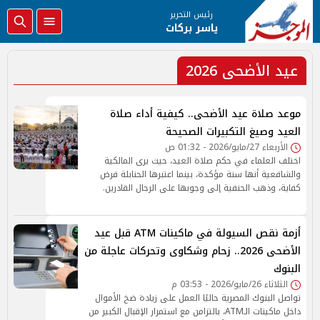
رئيس التحرير
ياسر بركات
عيد الأضحى 2026
موعد صلاة عيد الأضحى.. كيفية أداء صلاة
العيد وصيغ التكبيرات الصحيحة
الأربعاء 27/مايو/2026 - 01:32 ص
اختلف العلماء في حكم صلاة العيد، حيث يرى المالكية
والشافعية أنها سنة مؤكدة، بينما اعتبرها الحنابلة فرض
كفاية، وذهب الحنفية إلى وجوبها على الرجال القادرين.
أزمة نقص السيولة في ماكينات ATM قبل عيد
الأضحى 2026.. زحام وشكاوى وتحركات عاجلة من
البنوك
الثلاثاء 26/مايو/2026 - 03:53 م
تواصل البنوك المصرية حاليًا العمل على زيادة ضخ الأموال
داخل ماكينات الـATM، بالتزامن مع استمرار الإقبال الكبير من