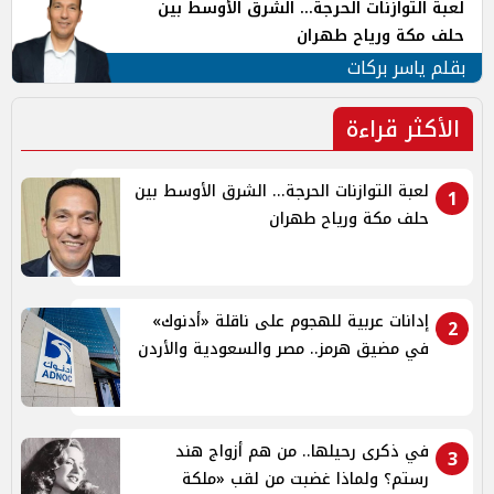
لعبة التوازنات الحرجة... الشرق الأوسط بين
حلف مكة ورياح طهران
بقلم ياسر بركات
الأكثر قراءة
لعبة التوازنات الحرجة... الشرق الأوسط بين
1
حلف مكة ورياح طهران
إدانات عربية للهجوم على ناقلة «أدنوك»
2
في مضيق هرمز.. مصر والسعودية والأردن
في ذكرى رحيلها.. من هم أزواج هند
3
رستم؟ ولماذا غضبت من لقب «ملكة