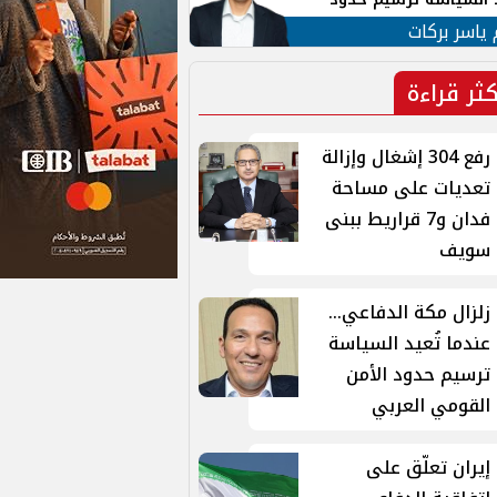
ن القومي العربي
 ياسر بركات
كثر قراءة
رفع 304 إشغال وإزالة
تعديات على مساحة
فدان و7 قراريط ببنى
سويف
زلزال مكة الدفاعي...
عندما تُعيد السياسة
ترسيم حدود الأمن
القومي العربي
إيران تعلّق على