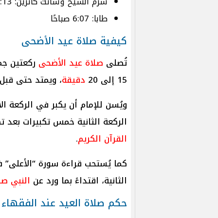
شرم الشيخ وسانت كاترين: 6:13 صباحًا
طابا: 6:07 صباحًا
كيفية صلاة عيد الأضحى
تُصلى
صلاة عيد الأضحى
ركعتين جما
15 إلى 20
دقيقة
، ويمتد حتى قبل 
ويُسن للإمام أن يكبر في الركعة ال
الركعة الثانية خمس تكبيرات بعد تك
القرآن الكريم
.
كما يُستحب قراءة سورة “الأعلى” ف
الثانية، اقتداءً بما ورد عن
النبي صل
حكم صلاة العيد عند الفقهاء