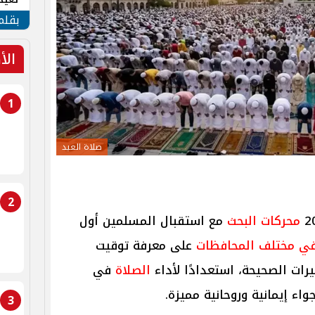
الأم
بقلم
الأ
1
صلاة العيد
2
محركات البحث
مع استقبال المسلمين أول
ي مختلف المحافظات
على معرفة توقيت
رات الصحيحة، استعدادًا لأداء
الصلاة
في
ء إيمانية وروحانية مميزة.
3