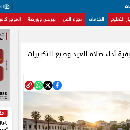
ال
ات
ار التعليم
الخدمات
نجوم الفن
بيزنس وبورصة
الموجز كافي
ية أداء صلاة العيد وصيغ التكبيرات
مق
زلزا
تُعي