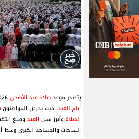
يتصدر موعد
صلاة عيد الأضحى
2026
أيام العيد
، حيث يحرص المواطنون
ف
الصلاة
وأبرز سنن
العيد
وصيغ التكبي
الساحات والمساجد الكبرى وسط أجوا