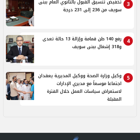
تخفيض تنسيق القبول بالثانوي العام ببنى
3
سويف من 236 إلى 231 درجة
رفع 140 طن قمامة وإزالة 13 حالة تعدى
4
و318 إشغال ببنى سويف
وكيل وزارة الصحة ووكيل المديرية يعقدان
5
اجتماعا موسعاً مع مديري الإدارات
لاستعراض سياسات العمل خلال الفترة
المقبلة