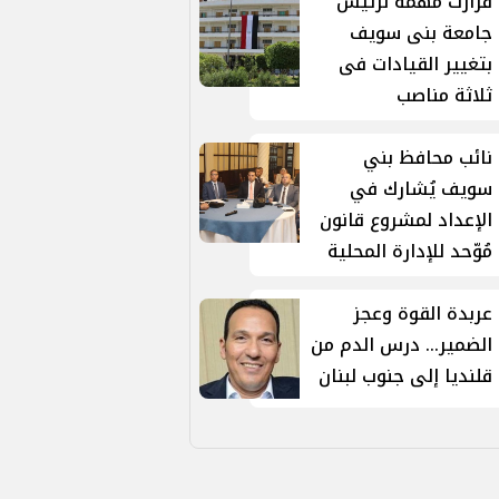
قرارت مهمة لرئيس
جامعة بنى سويف
بتغيير القيادات فى
ثلاثة مناصب
نائب محافظ بني
سويف يُشارك في
الإعداد لمشروع قانون
مُوّحد للإدارة المحلية
عربدة القوة وعجز
الضمير... درس الدم من
قلنديا إلى جنوب لبنان