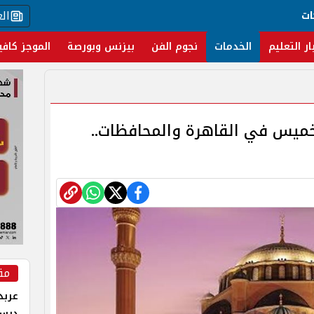
ال
ات
ار التعليم
الخدمات
نجوم الفن
بيزنس وبورصة
الموجز كافي
لخميس في القاهرة والمحافظات..
مق
عربد
درس 