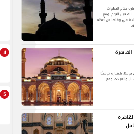
اره ختام الصلوات
لله قبل النوم، ومع
لصلاة في وقتها من أعظم
.
القاهرة
4
يًا، باعتباره توقيتًا
مساء والعبادة، ومع
5
لقاهرة
امل