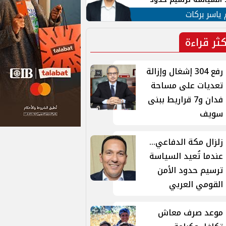
ن القومي العربي
 ياسر بركات
كثر قراءة
رفع 304 إشغال وإزالة
تعديات على مساحة
فدان و7 قراريط ببنى
سويف
زلزال مكة الدفاعي...
عندما تُعيد السياسة
ترسيم حدود الأمن
القومي العربي
موعد صرف معاش