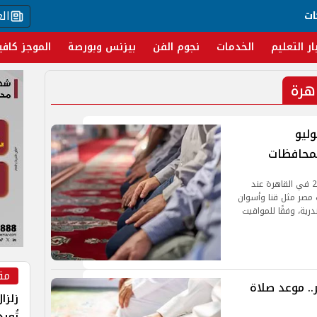
ال
ات
ار التعليم
الخدمات
نجوم الفن
بيزنس وبورصة
الموجز كافي
هرة
الظهر اليوم الخميس 30 يوليو
يظل موعد أذان الظهر اليوم الخميس 30 يوليو 2026 في القاهرة عند
جنوب مصر مثل قنا وأسوان
رية، وفقًا للمواقيت
مق
.. موعد صلاة
زلزا
تُعي