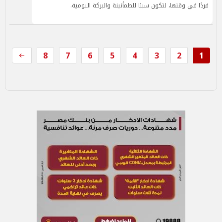
فردًا في وقتها، لتكون سببًا للطمأنينة والبركة اليومية.
8
7
6
5
4
3
2
1