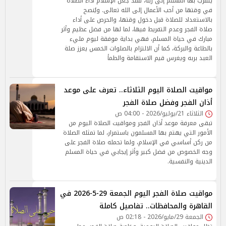
يتقرب بها المسلم إلى ربه، فقد جعل الإسلام أداء الصلاة
في وقتها من أحب الأعمال إلى الله تعالى. ويُنصح
بالاستعداد للصلاة قبل دخول وقتها، والحرص على أداء
صلاة الفجر وعدم التفريط فيها، لما لها من فضل عظيم وأثر
مبارك في حياة المسلم، فهي بداية موفقة ليوم مليء
بالطاعة والبركة، كما أن الالتزام بالصلوات الخمس يعزز صلة
العبد بربه ويغرس قيم الاستقامة والطمأ
مواقيت الصلاة اليوم الثلاثاء.. تعرف على موعد
أذان الفجر وفضل صلاة الفجر
الثلاثاء 21/يوليو/2026 - 04:00 ص
تبقى معرفة موعد أذان الفجر ومواقيت الصلاة اليوم من
الأمور التي يهتم بها المسلمون باستمرار، لما تمثله الصلاة
من ركن أساسي في الإسلام، ولما تحمله صلاة الفجر على
وجه الخصوص من فضل كبير وأثر إيجابي في حياة المسلم
الدينية والنفسية.
مواقيت صلاة الفجر اليوم الجمعة 29-5-2026 في
القاهرة والمحافظات.. تفاصيل كاملة
الجمعة 29/مايو/2026 - 02:18 ص