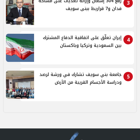
رفع 304 إشغال وإزالة تعديات على مساحة
3
فدان و7 قراريط ببنى سويف
إيران تعلّق على اتفاقية الدفاع المشترك
4
بين السعودية وتركيا وباكستان
جامعة بني سويف تشارك في ورشة لرصد
5
ودراسة الأجسام القريبة من الأرض