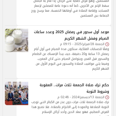
المسلمين، وهو فرض كفاية على الرجال؛ إذا قام به البعض
سقط الإثم عن الآخرين، كما أنه دعوة عامة للمصلين لإعمار
المساجد وإقامة الصلاة في أوقاتها الخمسة، مما يرسخ روح
الجماعة بين المسلمين
موعد أول سحور في رمضان 2025 وعدد ساعات
الصيام وفضل الشهر الكريم
الجمعة 28/فبراير/2025 - 09:15 م
وفقًا للحسابات الفلكية، ستكون مدة الصيام في أول أيام
رمضان 13 ساعة و20 دقيقة، حيث يبدأ الإمساك عن الطعام
والسحور قبل الفجر، ويتواصل الصيام حتى آذان المغرب.
وفيما يلي مواقيت الصلاة والسحور في اليوم الأول من
الشهر الكريم
حكم ترك صلاة الجمعة ثلاث مرات.. العقوبة
وشروط التوبة
الجمعة 13/ديسمبر/2024 - 02:48 م
ترك صلاة الجمعة ثلاث مرات دون عذر من الكبائر التي توجب
التوبة الصادقة والعودة إلى الالتزام بالصلاة. فلا تضيع هذا
الفرض العظيم، فهو عماد الدين وأحد أركان الإسلام