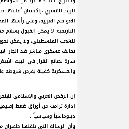
والتاريخ، لقد جاء الرد من العواصم
الربط القسري ،باكستان أعلنتها ص
العواصم العربية، وعلى رأسها الممل
التاريخية: لا يمكن القبول بسلام 
للشعب الفلسطيني، ولا يمكن تحويل 
تحالف عسكري مباشر ضد الجار الإي
سارة لصانع القرار في البيت الأبي
والعسكرية كفيلة بفرض شروطه على
إن الرفض العربي والإسلامي للإنخر
إدارة ترامب من أوراق ضغط إقليم
دبلوماسياً وسياسياً ،
وأن الرسالة التي تلقتها طهران م