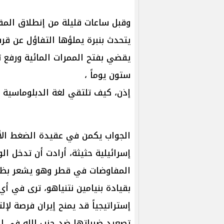
وقبل ساعات قليلة من إنطلاق المقا
يتحدث بنبرة يملؤها التفاؤل عن ق
يقضي بفتح الممرات المائية ورفع 
ستون يوماً ،
إذن، كيف تلتقي لغة الدبلوماسية م
الجواب يكمن في عقيدة الضغط الأ
إسرائيلية حثيثة، أرادت أن تدخل ال
المفاوضات في قطر وهو يشعر بظلال
بقيادة بنيامين نتنياهو، ترى في أ
إستراتيجياً قد يمنح إيران فرصة لإ
تصعيد ضرباتها ضد حزب الله في ل