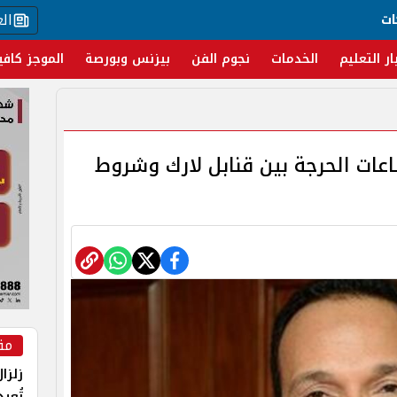
ال
ات
ار التعليم
الخدمات
نجوم الفن
بيزنس وبورصة
الموجز كافي
ساعات الحرجة بين قنابل لارك وشروط
مق
زلزا
تُعي