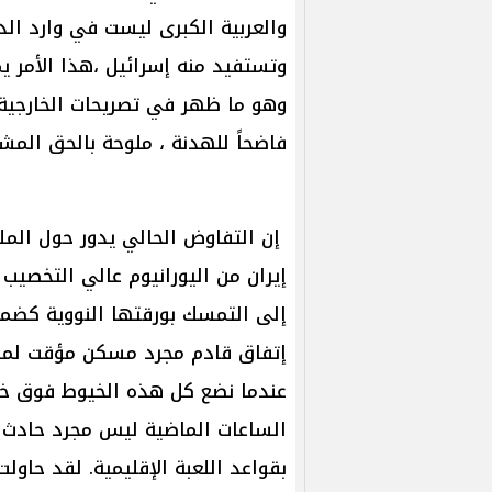
والعربية الكبرى ليست في وارد 
وتستفيد منه إسرائيل ،هذا الأمر يم
وهو ما ظهر في تصريحات الخارجية ال
فاضحاً للهدنة ، ملوحة بالحق المش
إن التفاوض الحالي يدور حول المل
إيران من اليورانيوم عالي التخصيب ل
إلى التمسك بورقتها النووية كضما
إتفاق قادم مجرد مسكن مؤقت لم
عندما نضع كل هذه الخيوط فوق خ
الساعات الماضية ليس مجرد حادث 
بقواعد اللعبة الإقليمية. لقد حاو