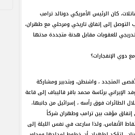
تلات، كان الرئيس الأمريكي دونالد ترامب
رب التوصل إلى إتفاق تاريخي ومرحلي مع طهران،
تدريجي للعقوبات مقابل هدنة متجددة مدتها
ع دوي الإنفجارات؟
قصى المتجدد ، واشنطن، وبتدبير ومشاركة
وفد الإيراني برئاسة محمد باقر قاليباف إلى قاعة
 الطائرات فوق رأسه ، إسرائيل من جانبها،
ي إتفاق مؤقت بين ترامب وطهران شركاً
لتقاط الأنفاس، ولذا سارعت في نفس الليلة إلى
بنان لتؤكد لطهران أن خطوط إمدادها ومحاور