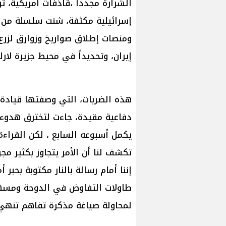
الشرارة مجدداً ،قاذفات أمريكية، ت
إسرائيلية مكثفة، شنت سلسلة من 
ومنصات إطلاق صواريخ وزوارق لزرع 
إيران، وتحديداً في محيط جزيرة لارك
هذه الضربات، التي وصفتها قيادة ا
دفاعية مقيدة، جاءت لتخترق هدوء
يكمل أسبوعه السابع ، لكن القراءة
تكشف لنا أن الأمر يتجاوز بكثير مج
إننا أمام رسالة بالنار مكتوبة بح
طاولات التفاوض في الدوحة ومسقط،
لمحاولة صياغة مذكرة تفاهم تنهي ا