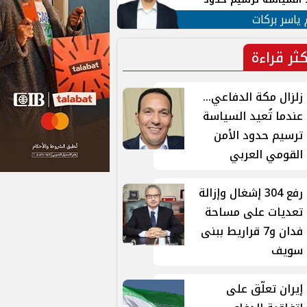
ن القومي العربي
 ياسر بركات
كثر قراءة
زلزال مكة الدفاعي...
عندما تُعيد السياسة
ترسيم حدود الأمن
القومي العربي
رفع 304 إشغال وإزالة
تعديات على مساحة
فدان و7 قراريط ببنى
سويف
إيران تعلّق على