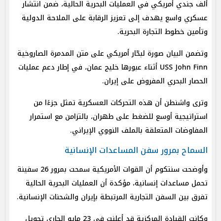
ألف جندي أمريكي في العمليات البحرية الحالية، ضمن انتشار
عسكري واسع يهدف إلى تعزيز الرقابة على الملاحة الدولية
وتأمين خطوط التجارة البحرية.
وتضمن البيان صورة لبحّار أمريكي على متن المدمرة الصاروخية
USS John Finn أثناء عبورها خليج عمان، في إطار دعم عمليات
الحصار البحري المفروض على إيران.
وترى واشنطن أن هذه التحركات العسكرية تمثل جزءًا من
استراتيجية أوسع للضغط على طهران، بالتزامن مع استمرار
المفاوضات المتعلقة بالملف النووي الإيراني.
السماح بمرور سفن المساعدات الإنسانية
وأوضحت سنتكوم أن القوات الأمريكية سمحت بمرور 26 سفينة
تحمل مساعدات إنسانية، مؤكدة أن العمليات البحرية الحالية
تفرق بين السفن التجارية المرتبطة بإيران والشحنات الإنسانية.
وكانت القيادة المركزية قد أعلنت في 23 مايو الجاري تحويل