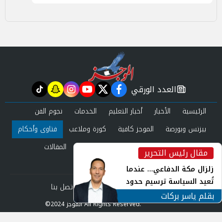
العدد الورقي
tiktok
snapchat
instagram
youtube
twitter
facebook
newspaper
الرئيسية
الأخبار
أخبار التعليم
الخدمات
نجوم الفن
بيزنس وبورصة
الموجز كافية
كورة وملاعب
فتاوى وأحكام
صحة وجمال
عرب وعالم
حوادث ومحاكم
المقالات
مقال رئيس التحرير
inst
العدد الورقي
زلزال مكة الدفاعي... عندما
تُعيد السياسة ترسيم حدود
من نحن
سياسة الخصوصية
اتصل بنا
الأمن القومي العربي
بقلم ياسر بركات
©2024 الموجز All Rights Reserved.
Powered by