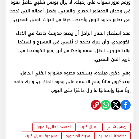
ورغم مرور سنوات على رحيله، لا يزال يونس شلبي حاضرًا بقوة
في وجدان الجمهور المصري والعربي، بفضل أعماله التي نجحت
في تجاوز حدود الزمن وأصبحت جزءًا من التراث الفني المصري.
فقد استطاع الفنان الراحل أن يصنع مدرسة خاصة في الأداء
الكوميدي، وأن يترك بصمة لا تُنسى في المسرح والسينما
والتليفزيون، ليظل اسمه واحدًا من أبرز رموز الكوميديا في
تاريخ الفن المصري.
وفي ذكرى ميلاده، يستعيد محبوه مشواره الفني الحافل،
ويتذكرون فنانًا رسم البسمة على وجوه الملايين، وترك خلفه
إرثًا فنيًا وإنسانيًا ما زال حاضرًا حتى اليوم.
يونس شلبي
العيال كبرت
المعهد العالي للفنون
محافظة الدقهلية
مدينة المنصورة
مسرحية العيال كبرت