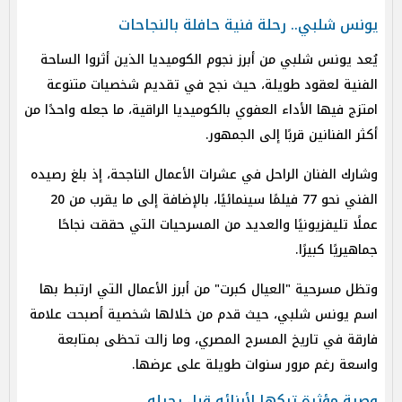
يونس شلبي.. رحلة فنية حافلة بالنجاحات
يُعد يونس شلبي من أبرز نجوم الكوميديا الذين أثروا الساحة
الفنية لعقود طويلة، حيث نجح في تقديم شخصيات متنوعة
امتزج فيها الأداء العفوي بالكوميديا الراقية، ما جعله واحدًا من
أكثر الفنانين قربًا إلى الجمهور.
وشارك الفنان الراحل في عشرات الأعمال الناجحة، إذ بلغ رصيده
الفني نحو 77 فيلمًا سينمائيًا، بالإضافة إلى ما يقرب من 20
عملًا تليفزيونيًا والعديد من المسرحيات التي حققت نجاحًا
جماهيريًا كبيرًا.
وتظل مسرحية "العيال كبرت" من أبرز الأعمال التي ارتبط بها
اسم يونس شلبي، حيث قدم من خلالها شخصية أصبحت علامة
فارقة في تاريخ المسرح المصري، وما زالت تحظى بمتابعة
واسعة رغم مرور سنوات طويلة على عرضها.
وصية مؤثرة تركها لأبنائه قبل رحيله