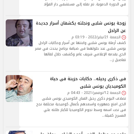
في الدورة الدموية. تم نقله إلى مستشفى دار الفؤاد
زوجة يونس شلبى ونجلته يكشفان أسرار جديدة
عن الراحل
الجمعة 21/يناير/2022 - 03:19 م
كشف أرملة يونس شلبي وابنتها عن أسرار وحكايات الراحل
يونس شلبى عند حلولهما فى ضيافة برنامج يحدث في مصر
الذي يقدمه الإعلامي شريف عامر وكشفت خلال لقائها
تفاصيل ز…
فى ذكرى رحيله.. حكايات حزينة فى حياة
الكوميديان يونس شلبى
الجمعة 12/نوفمبر/2021 - 04:43 م
تصادف اليوم ذكرى رحيل الفنان الكوميدي يونس شلبى
الذى امتع جمهوره واسعدهم بأعمال كوميدية مختلفة نجح
فى نحت اسمه وسط نجوم الكوميديا للكبار طلته علي
المسرح كفيلة…