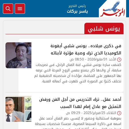
رئيس التحرير
ياسر بركات
يونس شلبي
في ذكرى ميلاده.. يونس شلبي أيقونة
الكوميديا الذي ترك وصية مؤثرة لأبنائه
الأحد 31/مايو/2026 - 08:50 ص
كشفت سارة يونس شلبي، ابنة الفنان الراحل، في تصريحات
سابقة، أن والدها كان يتمتع بنفس الروح المرحة التي عرفه
بها الجمهور على الشاشة، مؤكدة أن شخصيته الحقيقية لم
تختلف كثيرًا عن الصورة التي ظهرت في أعماله الفنية.
أحمد عقل.. ترك التدريس من أجل الفن ورفض
التمثيل مع عادل إمام لهذا السبب
الثلاثاء 25/فبراير/2025 - 09:29 ص
بموهبة استثنائية وحضور لا يُنسى، حفر الفنان أحمد عقل
اسمه في ذاكرة السينما المصرية، مجسدًا شخصيات بسيطة