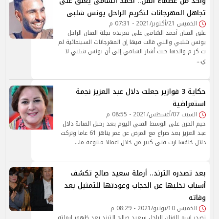
واحد من عظماء الفن.. أحمد الشامى يعلق على
تجاهل المهرجانات لتكريم الراحل يونس شلبى
الخميس 21/أكتوبر/2021 - 07:31 م
علق الفنان أحمد الشامي على تغريدة نجلة الفنان الراحل
يونس شلبي والتي قالت فيها إن المهرجانات السينمائية لم
ت كر م والدها حيث أشار الشامي إلى أن يونس شلبي لا
ي…
حكاية 3 فوازير جعلت دلال عبد العزيز نجمة
استعراضية
السبت 07/أغسطس/2021 - 08:55 م
خيم الحزن على الوسط الفني اليوم بعد رحيل الفنانة دلال
عبد العزيز بعد صراع مع المرض عن عمر يناهز 61 عاما وتركت
دلال خلفها ارث فنى كبير من خلال اعمالا متنوعة ما…
بعد تصدره الترند.. أرملة سعيد صالح تكشف
أسباب تخليها عن الحجاب وعودتها للتمثيل بعد
وفاته
الخميس 10/يونيو/2021 - 08:29 م
تصدر اسم الفنان الراحل سعيد صالح الترند بعد ظهور ارملته