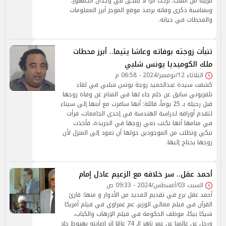
قريبة من القلب، تركت أثرًا لا يُمحى في وجدان الجمهور،
وبمناسبة ذكرى وفاته يرصد موقع الموجز أبرز المعلومات
والمحطات في حياته.
تنبأت زوجته بوفاته وعاشا يتيما.. أبرز محطات
ملك الكوميديا يونس شلبي
الثلاثاء 12/نوفمبر/2024 - 06:58 م
كشفت سيدة عبدالحميد زوجة يونس شلبي في لقاء
تلفزيوني سابق عن حلم جاء لها في المنام عن وفاة زوجها
قبل رحيله بـ 25 يوماً، قائلة: أنها سافرت مع أبنها إلى سيناء
لتقدم أوراقه ‏لدراسة الهندسة في إحدى الجامعات، فرأت
في منامها أنها تكتب نعي زوجها في الجريدة، فأخذت
تبكي وتطلب ‏من الموجودين حولها أن تعود إلى المنزل لأن
زوجها يحتاج إليها.
أحمد عقل.. سر خلافه مع الزعيم عادل إمام
السبت 03/أغسطس/2024 - 09:33 ص
أحمد عقل برع في تقديم العديد من الأدوار و منها: قارئ
القرآن في فيلم معالي الوزير، عم غمراوي في فيلم أمريكا
شيكا بيكا، موظف الحكومة في فيلم الإرهاب والكباب،
ورحل عن عالمنا عن عمر ناهز الـ 74 عامًا إثر إصابته بهبوط حاد