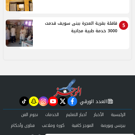
قافلة بقرية العجرة ببنى سويف قدمت
5
3000 خدمة طبية مجانية
العدد الورقي
tiktok
snapchat
instagram
youtube
twitter
facebook
newspaper
الرئيسية
الأخبار
أخبار التعليم
الخدمات
نجوم الفن
بيزنس وبورصة
الموجز كافية
كورة وملاعب
فتاوى وأحكام