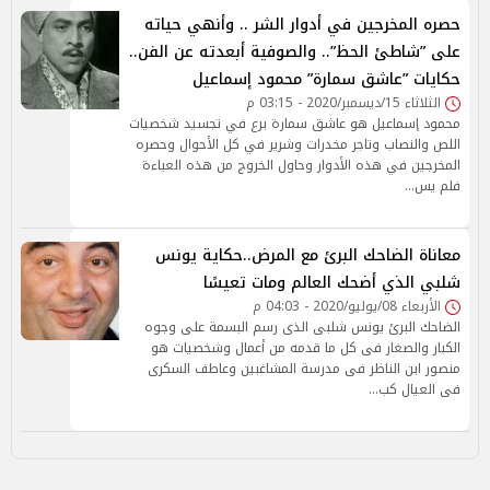
حصره المخرجين في أدوار الشر .. وأنهي حياته
على ”شاطئ الحظ”.. والصوفية أبعدته عن الفن..
حكايات ”عاشق سمارة” محمود إسماعيل
الثلاثاء 15/ديسمبر/2020 - 03:15 م
محمود إسماعيل هو عاشق سمارة برع في تجسيد شخصيات
اللص والنصاب وتاجر مخدرات وشرير في كل الأحوال وحصره
المخرجين في هذه الأدوار وحاول الخروج من هذه العباءة
فلم يس…
معاناة الضاحك البرئ مع المرض..حكاية يونس
شلبي الذي أضحك العالم ومات تعيسًا
الأربعاء 08/يوليو/2020 - 04:03 م
الضاحك البرئ يونس شلبى الذى رسم البسمة على وجوه
الكبار والصغار فى كل ما قدمه من أعمال وشخصيات هو
منصور ابن الناظر فى مدرسة المشاغبين وعاطف السكرى
فى العيال كب…