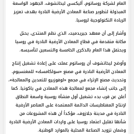
العام لشركة روساتوم، أليكسي ليخاتشوف، الجهود الواسعة
المبذولة لتطوير صناعة المعادن الأرضية النادرة بهدف تعزيز
الريادة التكنولوجية لروسيا.
وأشار إلى أن معهد جيريدميت، الذي نظم المنتدى، يحتل
مكانة متقدمة في قطاع المعادن الأرضية النادرة في روسيا
ويحتفل هذا العام بالذكرى الخامسة والتسعين لتأسيسه.
وأوضح ليخاتشوف أن روساتوم عملت على إعادة تشغيل إنتاج
المعادن الأرضية النادرة في مصنع «سولكامسك» للمغنسيوم،
وتحديث مصنع الإثراء في مجمع «لوفوزيرو للتعدين والمعالجة»،
إلى جانب إنشاء مجمع لمعالجة هذه المعادن في ياكوتيا. كما
أعلن عن قرب بدء تشغيل أول منشأة روسية واسعة النطاق
لإنتاج المغناطيسات الدائمة المعتمدة على العناصر الأرضية
النادرة في مدينة جلازوف، مؤكداً أن هذه المشروعات من
شأنها تقليل اعتماد روسيا على واردات المعادن الأرضية النادرة
وضمان تزويد الصناعة المحلية بالموارد الوطنية.