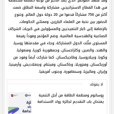
وقد شهد المؤتمر، الذي يُعد الأكبر من نوعه كمنصة متخصصة
في هذا القطاع الاستراتيجي، مشاركة واسعة النطاق ضمت
أكثر من 750 مشاركاً قدموا من 20 دولة حول العالم. وتنوع
الحضور بين نخبة من العلماء البارزين، وممثلي الحكومات،
بالإضافة إلى كبار التنفيذيين والمسؤولين في كبريات الشركات
الصناعية والهندسية العالمية. وضم المؤتمر وفوداً رفيعة
المستوى مثّلت الدول المشاركة، وجاء في مقدمتها روسيا،
والهند، والصين، وكازاخستان، وجمهورية كوريا، ومنغوليا،
وكوبا، وبيلاروسيا، وطاجيكستان. كما شاركت أيضاً وفود من
أوزبكستان، وفنزويلا، وباكستان، وفيتنام، وبنغلاديش، وأرمينيا،
وإيران، وماليزيا، وسنغافورة، وجنوب أفريقيا.
لا يفوتك
روساتوم ومنظمة الطاقة من أجل التنمية
يفتحان باب التقديم لجائزة رواد الاستدامة