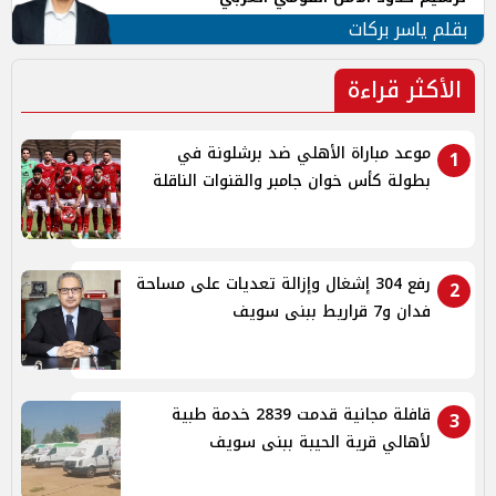
بقلم ياسر بركات
الأكثر قراءة
موعد مباراة الأهلي ضد برشلونة في
1
بطولة كأس خوان جامبر والقنوات الناقلة
رفع 304 إشغال وإزالة تعديات على مساحة
2
فدان و7 قراريط ببنى سويف
قافلة مجانية قدمت 2839 خدمة طبية
3
لأهالي قرية الحيبة ببنى سويف