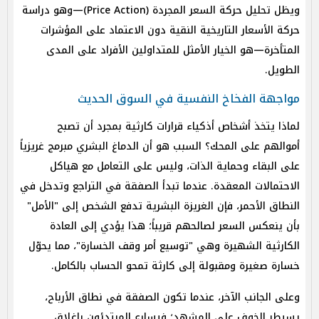
ويظل تحليل حركة السعر المجردة (Price Action)—وهو دراسة
حركة الأسعار التاريخية النقية دون الاعتماد على المؤشرات
المتأخرة—هو الخيار الأمثل للمتداولين الأفراد على المدى
الطويل.
مواجهة الفخاخ النفسية في السوق الحديث
لماذا يتخذ أشخاص أذكياء قرارات كارثية بمجرد أن تصبح
أموالهم على المحك؟ السبب هو أن الدماغ البشري مبرمج غريزياً
على البقاء وحماية الذات، وليس على التعامل مع هياكل
الاحتمالات المعقدة. عندما تبدأ الصفقة في التراجع وتدخل في
النطاق الأحمر، فإن الغريزة البشرية تدفع الشخص إلى "الأمل"
بأن ينعكس السعر لصالحهم قريباً؛ هذا يؤدي إلى العادة
الكارثية الشهيرة وهي "توسيع أمر وقف الخسارة"، مما يحوّل
خسارة صغيرة ومقبولة إلى كارثة تمحو الحساب بالكامل.
وعلى الجانب الآخر، عندما تكون الصفقة في نطاق الأرباح،
يسيطر الخوف على المشهد؛ فيسارع المبتدئون بإغلاق