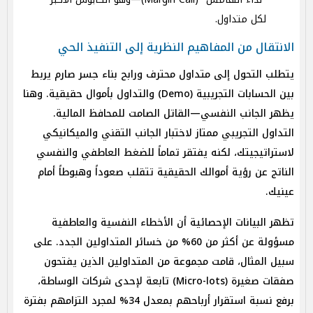
لكل متداول.
الانتقال من المفاهيم النظرية إلى التنفيذ الحي
يتطلب التحول إلى متداول محترف ورابح بناء جسر صارم يربط
بين الحسابات التجريبية (Demo) والتداول بأموال حقيقية. وهنا
يظهر الجانب النفسي—القاتل الصامت للمحافظ المالية.
التداول التجريبي ممتاز لاختبار الجانب التقني والميكانيكي
لاستراتيجيتك، لكنه يفتقر تماماً للضغط العاطفي والنفسي
الناتج عن رؤية أموالك الحقيقية تتقلب صعوداً وهبوطاً أمام
عينيك.
تظهر البيانات الإحصائية أن الأخطاء النفسية والعاطفية
مسؤولة عن أكثر من 60% من خسائر المتداولين الجدد. على
سبيل المثال، قامت مجموعة من المتداولين الذين يفتحون
صفقات صغيرة (Micro-lots) تابعة لإحدى شركات الوساطة،
برفع نسبة استقرار أرباحهم بمعدل 34% لمجرد التزامهم بفترة