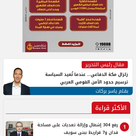
مقال رئيس التحرير
زلزال مكة الدفاعي... عندما تُعيد السياسة
ترسيم حدود الأمن القومي العربي
بقلم ياسر بركات
الأكثر قراءة
رفع 304 إشغال وإزالة تعديات على مساحة
1
فدان و7 قراريط ببنى سويف