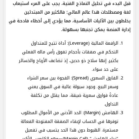
قبل البدء في تحليل النماذج الفنية، يجب على المرء استيعاب
لغة ومصطلحات هذا عالم المالي؛ فالكثير من المبتدئين
يخلطون بين الآليات الأساسية، مما يؤدي إلى أخطاء فادحة في
إدارة المنصة يمكن تجنبها بسهولة.
الرافعة المالية (Leverage): أداة تتيح للمتداول
التحكم في صفقات بأحجام تفوق رأس ماله الفعلي
بكثير. إنها سلاح ذو حدين، إذ تضاعف الأرباح والخسائر
على حد سواء.
الفارق السعري (Spread): الفجوة بين سعر الشراء
وسعر البيع. وجود سيولة عالية في السوق يعني
عادةً فوارق سعرية ضيقة، مما يقلل من تكلفة
التداول.
الهامش (Margin): الحد الأدنى من الأموال المطلوب
توفرها في الحساب لإبقاء الصفقة المفتوحة الفعالة
مستمرة. الهبوط دون هذا الحد يتسبب في تفعيل
"نداء الهامش" (Margin Call)—وهو الكابوس الأكبر