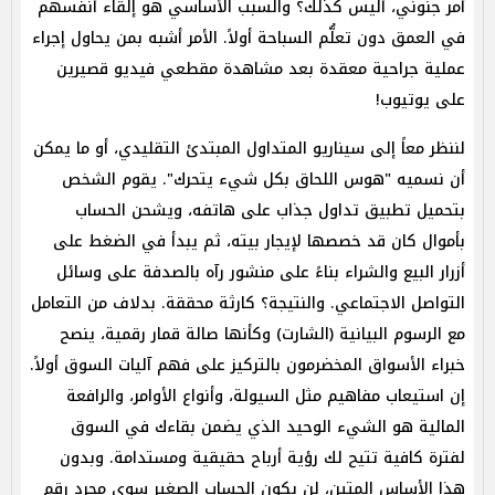
أمر جنوني، أليس كذلك؟ والسبب الأساسي هو إلقاء أنفسهم
في العمق دون تعلُّم السباحة أولاً. الأمر أشبه بمن يحاول إجراء
عملية جراحية معقدة بعد مشاهدة مقطعي فيديو قصيرين
على يوتيوب!
لننظر معاً إلى سيناريو المتداول المبتدئ التقليدي، أو ما يمكن
أن نسميه "هوس اللحاق بكل شيء يتحرك". يقوم الشخص
بتحميل تطبيق تداول جذاب على هاتفه، ويشحن الحساب
بأموال كان قد خصصها لإيجار بيته، ثم يبدأ في الضغط على
أزرار البيع والشراء بناءً على منشور رآه بالصدفة على وسائل
التواصل الاجتماعي. والنتيجة؟ كارثة محققة. بدلاف من التعامل
مع الرسوم البيانية (الشارت) وكأنها صالة قمار رقمية، ينصح
خبراء الأسواق المخضرمون بالتركيز على فهم آليات السوق أولاً.
إن استيعاب مفاهيم مثل السيولة، وأنواع الأوامر، والرافعة
المالية هو الشيء الوحيد الذي يضمن بقاءك في السوق
لفترة كافية تتيح لك رؤية أرباح حقيقية ومستدامة. وبدون
هذا الأساس المتين، لن يكون الحساب الصغير سوى مجرد رقم