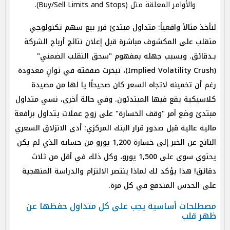
والأوامر المعلقة مثل (Buy/Sell Limits and Stops).
لنأخذ مثالاً واقعياً: متداول مبتدئ قرر بيع سهم تكنولوجي
متقلب على المكشوف مباشرة قبل إعلان نتائج أرباح الشركة
بـدقائق. وبسبب جهله بمفهوم "سحق التقلب الضمني"
(Implied Volatility Crush)، تبخرت صفقته في ثوانٍ معدودة
رغم أن تخمينه لاتجاه السعر كان صحيحاً! يا لها من مصيدة
كلاسيكية يقع فيها المبتدئون. وفي حالة أخرى، نسي متداول
مبتدئ وضع أمر "وقف الخسارة" على زوج عملات يتداول برافعة
مالية عالية قبل صدور قرار البنك المركزي؛ أدى الانزلاق السعري
الناتج عن الخبر إلى خسارة 1,200 يورو من حسابه الذي لم يكن
يحتوي سوى على 1,500 يورو، وكل ذلك في أقل من ثلاث
دقائق! هذا يؤكد لك لماذا ينتصر الالتزام والدراسة المنهجية
على الحدس المندفع في كل مرة.
مصطلحات أساسية يجب على كل متداول حفظها عن
ظهر قلب