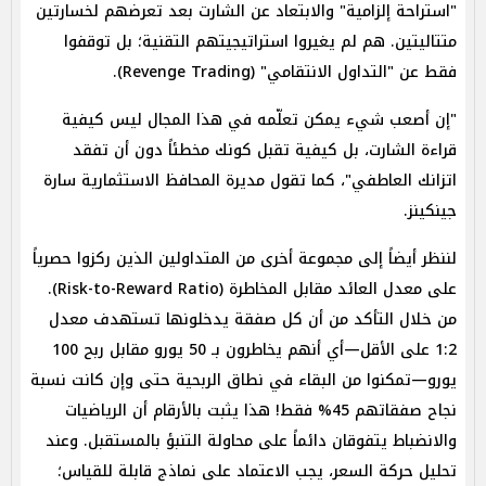
"استراحة إلزامية" والابتعاد عن الشارت بعد تعرضهم لخسارتين
متتاليتين. هم لم يغيروا استراتيجيتهم التقنية؛ بل توقفوا
فقط عن "التداول الانتقامي" (Revenge Trading).
"إن أصعب شيء يمكن تعلّمه في هذا المجال ليس كيفية
قراءة الشارت، بل كيفية تقبل كونك مخطئاً دون أن تفقد
اتزانك العاطفي"، كما تقول مديرة المحافظ الاستثمارية سارة
جينكينز.
لننظر أيضاً إلى مجموعة أخرى من المتداولين الذين ركزوا حصرياً
على معدل العائد مقابل المخاطرة (Risk-to-Reward Ratio).
من خلال التأكد من أن كل صفقة يدخلونها تستهدف معدل
1:2 على الأقل—أي أنهم يخاطرون بـ 50 يورو مقابل ربح 100
يورو—تمكنوا من البقاء في نطاق الربحية حتى وإن كانت نسبة
نجاح صفقاتهم 45% فقط! هذا يثبت بالأرقام أن الرياضيات
والانضباط يتفوقان دائماً على محاولة التنبؤ بالمستقبل. وعند
تحليل حركة السعر، يجب الاعتماد على نماذج قابلة للقياس؛