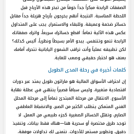
الصفقات الرابحة مبكراً جداً خوفاً من تبخر هذه الأرباح قبل
اللحظة المناسبة. النتيجة أنهم يخرجون بأرباح هزيلة جداً مقابل
خسائر ضخمة وعميقة. وللبقاء والاستمرار، يجب على المتداول
عكس هذه الآلية تماماً: اقطع خسائرك سريعاً، واترك صفقاتك
الرابحة تنمو وتتنفس. يبدو الأمر بسيطاً ونظرياً، أليس كذلك؟
لكن تطبيقه عملياً وأنت تراقب الشموع اليابانية تتحرك أمامك
بعنف هو اختبار حقيقي وصعب للغاية.
كلمات أخيرة في رحلة المدى الطويل
إن احتراف الأسواق المالية هو ماراثون طويل يمتد عبر دورات
اقتصادية متغيرة، وليس سباقاً قصيراً ينتهي في عطلة نهاية
الأسبوع. الانتقال من مرحلة المبتدئ تماماً إلى مرحلة المحلل
الفني المتمكن يتطلب الكثير من الصبر، والانضباط العاطفي
الصارم، وتقبّل الخسائر الصغيرة كجزء طبيعي من العمل. لا
توجد طرق مختصرة أو سحرية هنا—هناك فقط بيانات، وتنفيذ
دقيق، وتطوير مستمر للأدوات. نتمنى لك تداولات موفقة،