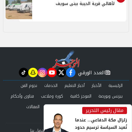
لأهالي قرية الحيبة ببنى سويف
العدد الورقي
tiktok
snapchat
instagram
youtube
twitter
facebook
newspaper
الرئيسية
الأخبار
أخبار التعليم
الخدمات
نجوم الفن
بيزنس وبورصة
الموجز كافية
كورة وملاعب
فتاوى وأحكام
صحة وجمال
عرب وعالم
حوادث ومحاكم
المقالات
مقال رئيس التحرير
inst
العدد الورقي
زلزال مكة الدفاعي... عندما
تُعيد السياسة ترسيم حدود
من نحن
سياسة الخصوصية
اتصل بنا