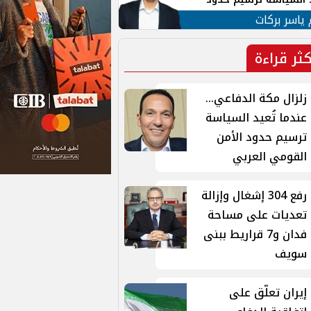
ن القومي العربي
 ياسر بركات
كثر قراءة
زلزال مكة الدفاعي...
عندما تُعيد السياسة
ترسيم حدود الأمن
القومي العربي
رفع 304 إشغال وإزالة
تعديات على مساحة
فدان و7 قراريط ببنى
سويف
إيران تعلّق على