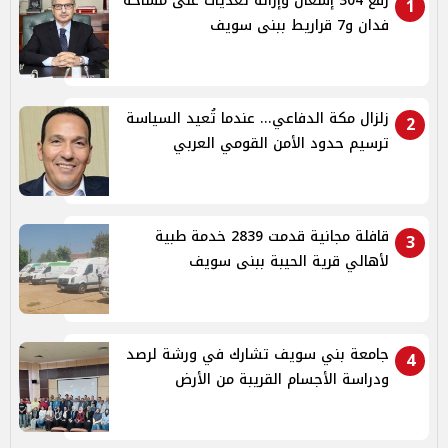
رفع 304 إشغال وإزالة تعديات على مساحة
1
فدان و7 قراريط ببنى سويف
زلزال مكة الدفاعي... عندما تُعيد السياسة
2
ترسيم حدود الأمن القومي العربي
قافلة مجانية قدمت 2839 خدمة طبية
3
لأهالي قرية الحيبة ببنى سويف
جامعة بني سويف تشارك في ورشة لرصد
4
ودراسة الأجسام القريبة من الأرض