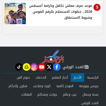
موعد صرف معاش تكافل وكرامة أغسطس
5
2026.. خطوات الاستعلام بالرقم القومي
وشروط الاستحقاق
العدد الورقي
tiktok
snapchat
instagram
youtube
twitter
facebook
newspaper
الرئيسية
الأخبار
أخبار التعليم
الخدمات
نجوم الفن
بيزنس وبورصة
الموجز كافية
كورة وملاعب
فتاوى وأحكام
صحة وجمال
عرب وعالم
حوادث ومحاكم
المقالات
العدد الورقي