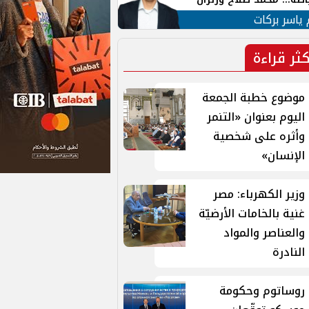
ية في الشارع التركي
 ياسر بركات
كثر قراءة
موضوع خطبة الجمعة
اليوم بعنوان «التنمر
وأثره على شخصية
الإنسان»
وزير الكهرباء: مصر
غنية بالخامات الأرضيّة
والعناصر والمواد
النادرة
روساتوم وحكومة