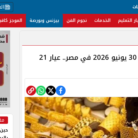
ال
ات
ار التعليم
الخدمات
نجوم الفن
بيزنس وبورصة
الموجز كافي
أسعار الذهب اليوم الثلاثاء 30 يونيو 2026 في مصر.. عيار 21
مق
حين 
بالر