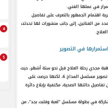
تمرار في عملها الفني.
صرية اهتمام الجمهور بالتعرف على تفاصيل
دد من الفنانين، إلى جانب منشورات لها تحدثت
4
لعلاج.
ستمرارها في التصوير
5
هبة مجدي رحلة العلاج قبل نحو ستة أشهر، حيث
خضعت لبروتوكول علاجي منذ فترة تصوير مسلسل المداح 6، لكنها حرصت على
فاصيل حالتها الصحية، مكتفية بإبلاغ دائرة
مشاركة في بطولة مسلسل "لعبة وقلبت بجد"، من