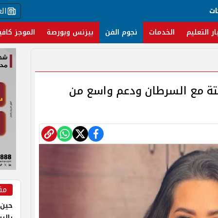
ال
ات
ار التعليم
الخدمات
نجوم الفن
بيزنس وبورصة
الموجز كافي
تة مع السرطان ودعم واسع من
مق
حين 
بالر