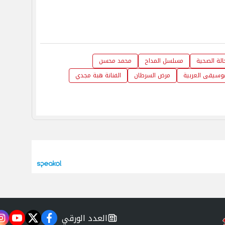
الة الصحية
مسلسل المداح
محمد محسن
وسيقى العربية
مرض السرطان
الفنانة هبة مجدي
العدد الورقي
m
utube
twitter
facebook
newspaper