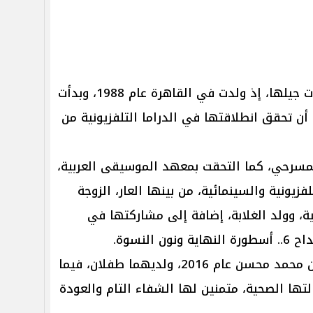
تعد هبة مجدي واحدة من أبرز نجمات جيلها، إذ ولدت في القاهرة عام 1988، وبدأت
أن تحقق انطلاقتها في الدراما التلفزيونية من
لمسرحي، كما التحقت بمعهد الموسيقى العربية،
زيونية والسينمائية، من بينها العار، الزوجة
ة، وولد الغلابة، إضافة إلى مشاركتها في
وتزوجت الفنانة من المطرب والملحن محمد محسن عام 2016، ولديهما طفلان، فيما
تها الصحية، متمنين لها الشفاء التام والعودة