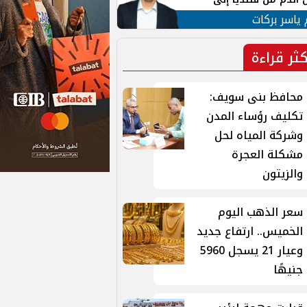
 لبنان
 ياسر بركات
كثر قراءة
محافظ بنى سويف:
تكليف رؤساء المدن
وشركة المياه لحل
مشكلة العجرة
والزيتون
سعر الذهب اليوم
الخميس.. ارتفاع جديد
وعيار 21 يسجل 5960
جنيهًا