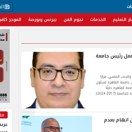
ال
ات
ار التعليم
الخدمات
نجوم الفن
بيزنس وبورصة
الموجز كافي
عمل رئيس جامعة
البحث العلمي، قرارًا
 جامعة القاهرة لشئون
عة القاهرة خلفًا
للدكتور محمد عثمان الخشت الذى انتهت مدة رئاسته للجامعة (2017-2024)
مق
ن اتهام بعدم
عربد
درس 