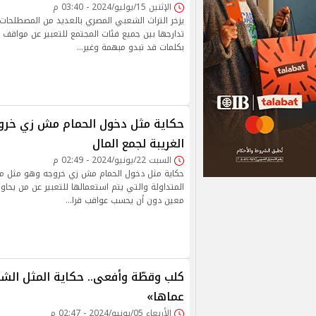
الإثنين 15/يوليو/2024 - 03:40 م
يزخر التراث الشعبي المصري بالعديد من المصطلحات 
تدارجها بين جميع فئات المجتمع للتعبير عن مواقف 
بكلمات قد تبدو مبهمة وغير…
حكاية مثل دخول الحمام مش زي خروجه
الغريبة لجمع المال
السبت 22/يونيو/2024 - 02:49 م
حكاية مثل دخول الحمام مش زي خروجه وهو مثل من 
المتداولة والتي يتم استعمالها للتعبير عن من يحاو
معين دون أن يحسب عواقب قرا…
كلب وقطّة وأفعى.. حكاية المثل ال
عماها»
الأربعاء 05/يونيو/2024 - 02:47 م