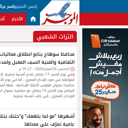
رئيس التحرير
ياسر برك
الأخبار
أخب
التراث الشعبي
محافظ سوهاج يتابع انطلاق فعاليات 
الثقافية والفنية السبت المقبل ولمدة 10 أيا
الخميس 26/فبراير/2026 - 01:27 م
وفي يوم السبت 17 رمضان تقدم أمسية شعر
محاضرة بعنوان طقوس الكتابة الإبداعية ، يليها أم
البرنامج يوم الاثنين 19 رمضان مع محاضرة 
الوجدان المصري ، إلى جانب أمسية شعرية
أشهرها ”مو لما يلهفك” و”حتتك بتتك
عامية تعرّف على معناها