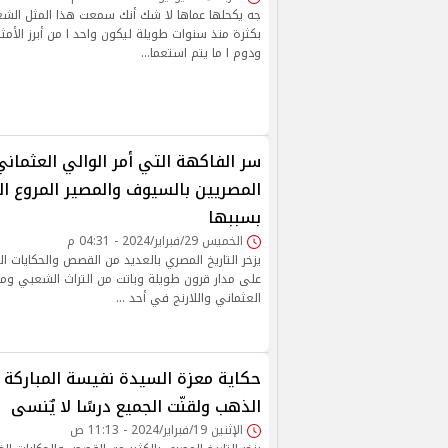
جه يكحلها عماها لا شك أنك سمعت هذا المثل الشع
بكثرة منذ سنوات طويلة ليكون واحد ا من أبرز الأمثال
ودوم ا ما يتم استعما…
سر الفاكهة التي أمر الوالي العثمان
المصريين بالسيوف والمصير المروع ا
بسببها
الخميس 29/فبراير/2024 - 04:31 م
يزخر التاريخ المصري بالعديد من القصص والحكايات الغ
على مدار قرون طويلة وباتت من التراث الشعبي ومنه
العثماني واللارنج في أحد …
حكاية معزة السيدة نفيسة المباركة
الذهب ولقنّت الجميع درسًا لا يٌنسى
الإثنين 19/فبراير/2024 - 11:13 ص