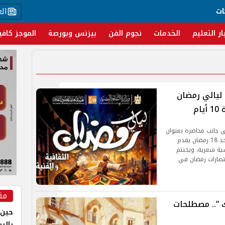
ال
ات
ار التعليم
الخدمات
نجوم الفن
بيزنس وبورصة
الموجز كافي
ليالي رمضان
م
ية، إلى جانب محاضرة بعنوان
المواطنة في ضوء الإبداع المصري ، أما في يوم الأحد 18 رمضان يقدم
سية شعرية، ويختتم
بعنوان انتصارات رمضان في
مق
 ”.. مصطلحات
حين 
بالر