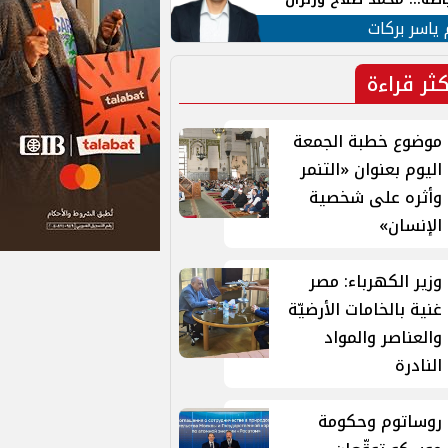
ية في الشارع التركي
 ياسر بركات
كثر قراءة
موضوع خطبة الجمعة
اليوم بعنوان «التنمر
وأثره على شخصية
الإنسان»
وزير الكهرباء: مصر
غنية بالخامات الأرضيّة
والعناصر والمواد
النادرة
روساتوم وحكومة