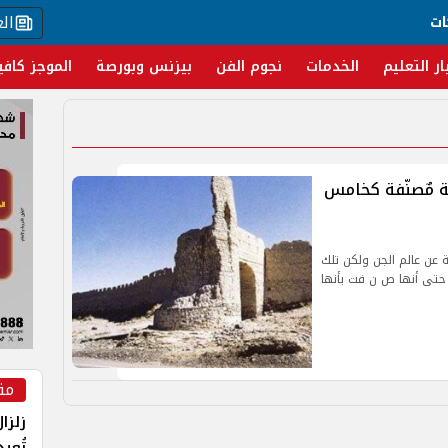
ال
ات
ار التعليم
الخدمات
نجوم الفن
بيزنس وبورصة
الموجز كافي
ة مٌصنّفة كخامس
 عن عالم الجن ولكن تلك
 حتى أنها ص ن فت بأنها
مق
زلزا
تُعي