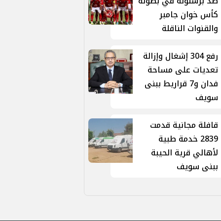
ضد برشلونة في بطولة
كأس خوان جامبر
والقنوات الناقلة
رفع 304 إشغال وإزالة
تعديات على مساحة
فدان و7 قراريط ببنى
سويف
قافلة مجانية قدمت
2839 خدمة طبية
لأهالي قرية الحيبة
ببنى سويف