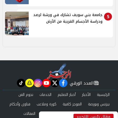
جامعة بني سويف تشارك في ورشة لرصد
5
ودراسة الأجسام القريبة من الأرض
العدد الورقي
tiktok
snapchat
instagram
youtube
twitter
facebook
newspaper
الرئيسية
الأخبار
أخبار التعليم
الخدمات
نجوم الفن
بيزنس وبورصة
الموجز كافية
كورة وملاعب
فتاوى وأحكام
صحة وجمال
عرب وعالم
حوادث ومحاكم
المقالات
مقال رئيس التحرير