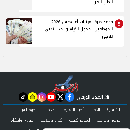
الطب للفن
موعد صرف مرتبات أغسطس 2026
5
للموظفين.. جدول الأيام والحد الأدنى
للأجور
العدد الورقي
tiktok
snapchat
instagram
youtube
twitter
facebook
newspaper
الرئيسية
الأخبار
أخبار التعليم
الخدمات
نجوم الفن
بيزنس وبورصة
الموجز كافية
كورة وملاعب
فتاوى وأحكام